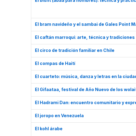
El bisht (abaa para hombres): técnica y prácti
El bram navideño y el sambai de Gales Point M
El caftán marroquí: arte, técnica y tradiciones
El circo de tradición familiar en Chile
El compas de Haití
El cuarteto: música, danza y letras en la ciud
El Gifaataa, festival de Año Nuevo de los wolai
El Hadrami Dan: encuentro comunitario y expre
El joropo en Venezuela
El kohl árabe