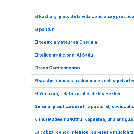
El koshary, plato de la vida cotidiana y prácti
El pantun
El teatro amateur en Chequia
El tejido tradicional Al Sadu
El vino Commandaria
El washi: técnicas tradicionales del papel art
El Yimakan, relatos orales de los Hezhen
Guruna, práctica de retiro pastoral, sociocultu
Kithul Madeema/Kithul Kapeema, una antigua té
La cobza, conocimientos, saberes y música tr