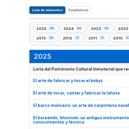
Lista de elementos
Estadísticas
2025
2024
2023
2022
69
66
55
,
,
,
,
69
66
55
47
2013
2012
2011
2010
30
31
31
4
,
,
,
,
elemento(s)
elemento(s)
elemento(s)
eleme
30
31
31
47
elemento(s)
elemento(s)
elemento(s)
element
2025
Lista del Patrimonio Cultural Inmaterial que 
El arte de fabricar y tocar el kobyz
El arte de tocar, cantar y fabricar la lahuta
El barco moliceiro: un arte de carpintería naval
El boreendo, bhorindo: un antiguo instrumento
conocimientos y técnica