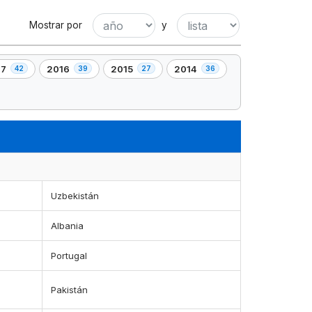
Mostrar por
y
17
2016
2015
2014
42
39
27
36
,
,
,
39
27
36
mento(s)
elemento(s)
elemento(s)
elemento(s)
Uzbekistán
Albania
Portugal
Pakistán