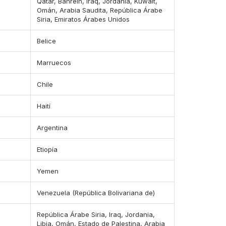
Qatar, Bahrein, Iraq, Jordania, Kuwait,
Omán, Arabia Saudita, República Árabe
Siria, Emiratos Árabes Unidos
Belice
Marruecos
Chile
Haití
Argentina
Etiopía
Yemen
Venezuela (República Bolivariana de)
República Árabe Siria, Iraq, Jordania,
Libia, Omán, Estado de Palestina, Arabia