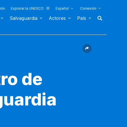
ión
Explorar la UNESCO
Español
Conexión
Salvaguardia
Actores
País
tro de
guardia