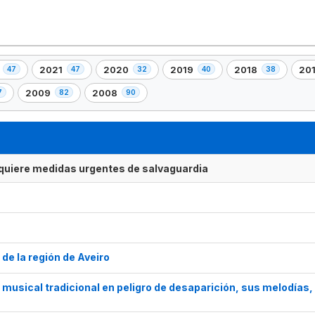
2021
2020
2019
2018
20
47
47
32
40
38
,
,
,
,
,
47
32
40
38
42
2009
2008
7
82
90
,
,
nto(s)
elemento(s)
elemento(s)
elemento(s)
elemento(s)
ele
82
90
o(s)
elemento(s)
elemento(s)
requiere medidas urgentes de salvaguardia
 de la región de Aveiro
 musical tradicional en peligro de desaparición, sus melodías,