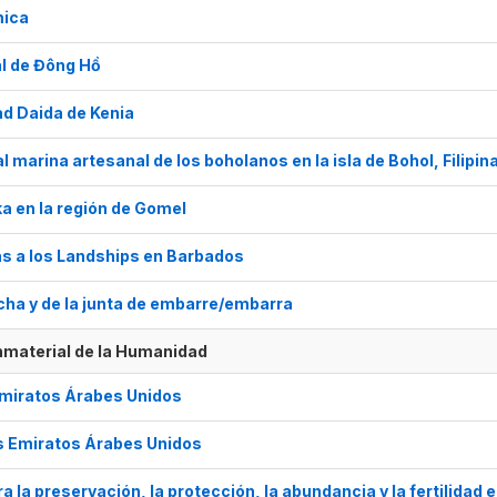
mica
al de Đông Hồ
ad Daida de Kenia
al marina artesanal de los boholanos en la isla de Bohol, Filipin
tka en la región de Gomel
as a los Landships en Barbados
cha y de la junta de embarre/embarra
Inmaterial de la Humanidad
 Emiratos Árabes Unidos
los Emiratos Árabes Unidos
a la preservación, la protección, la abundancia y la fertilidad 