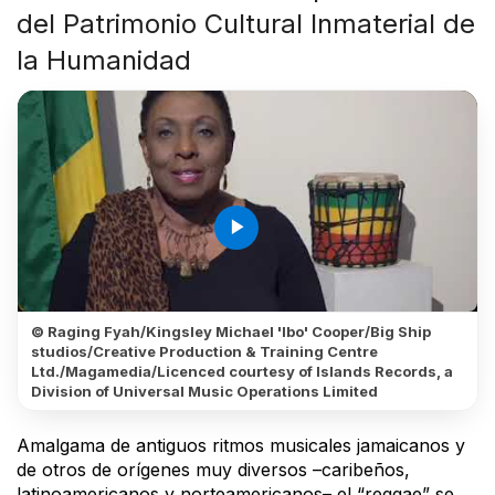
del Patrimonio Cultural Inmaterial de
la Humanidad
play_arrow
© Raging Fyah/Kingsley Michael 'Ibo' Cooper/Big Ship
studios/Creative Production & Training Centre
Ltd./Magamedia/Licenced courtesy of Islands Records, a
Division of Universal Music Operations Limited
Amalgama de antiguos ritmos musicales jamaicanos y
de otros de orígenes muy diversos –caribeños,
latinoamericanos y norteamericanos– el “reggae” se