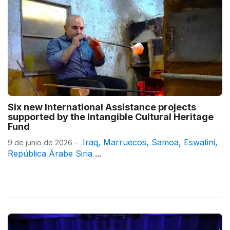
Six new International Assistance projects
supported by the Intangible Cultural Heritage
Fund
Iraq
,
Marruecos
,
Samoa
,
Eswatini
,
9 de junio de 2026 –
República Árabe Siria
...