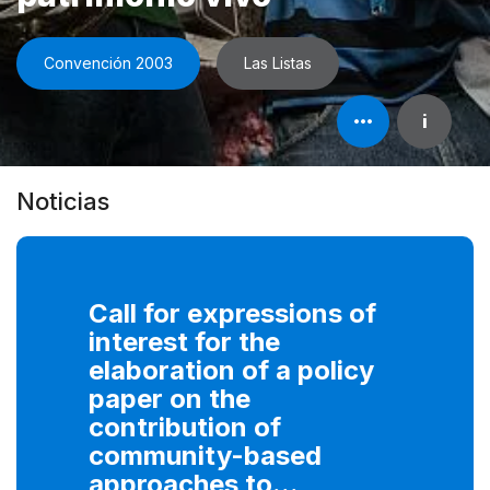
Convención 2003
Las Listas
Abrir
i
información
del
elemento
Noticias
Call for expressions of
interest for the
elaboration of a policy
paper on the
contribution of
community-based
approaches to...