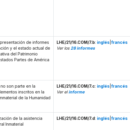
 presentación de informes
LHE/21/16.COM/7.b
:
inglés
|
francés
ción y el estado actual de
Ver los
28 informes
tativa del Patrimonio
 Estados Partes de América
no son parte en la
LHE/21/16.COM/7.c
:
inglés
|
francés
ementos inscritos en la
Ver el
informe
 Inmaterial de la Humanidad
zación de la asistencia
LHE/21/16.COM/7.d
:
inglés
|
francés
al Inmaterial