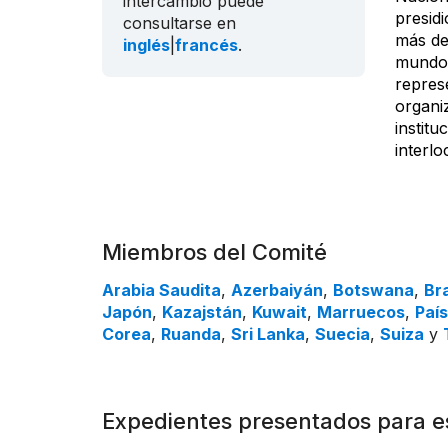
intercambio puede
presid
consultarse en
más de
inglés
|
francés
.
mundo,
repres
organi
institu
interlo
Miembros del Comité
Arabia Saudita
,
Azerbaiyán
,
Botswana
,
Bra
Japón
,
Kazajstán
,
Kuwait
,
Marruecos
,
País
Corea
,
Ruanda
,
Sri Lanka
,
Suecia
,
Suiza
y
Expedientes presentados para e