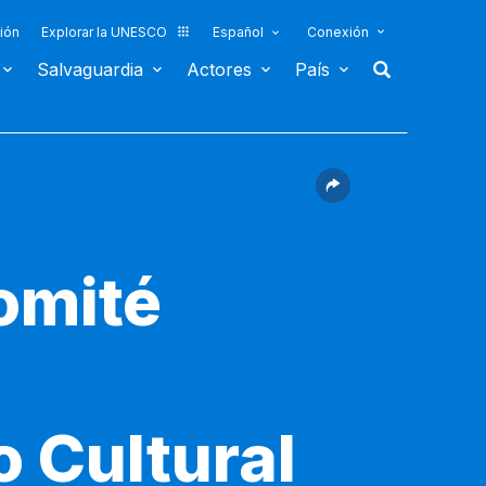
ión
Explorar la UNESCO
Español
Conexión
Salvaguardia
Actores
País
omité
o Cultural