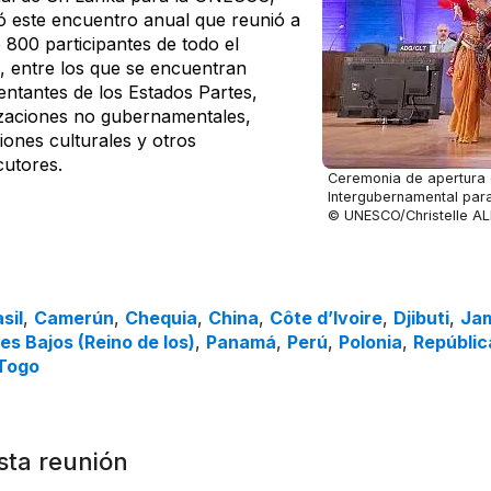
ió este encuentro anual que reunió a
 800 participantes de todo el
 entre los que se encuentran
entantes de los Estados Partes,
zaciones no gubernamentales,
ciones culturales y otros
cutores.
Ceremonia de apertura 
Intergubernamental para 
© UNESCO/Christelle AL
sil
,
Camerún
,
Chequia
,
China
,
Côte d’Ivoire
,
Djibuti
,
Ja
es Bajos (Reino de los)
,
Panamá
,
Perú
,
Polonia
,
Repúblic
Togo
sta reunión