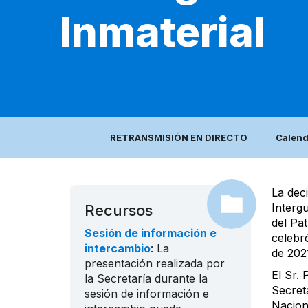
Inmaterial
RETRANSMISIÓN EN DIRECTO
Calend
La dec
Interg
Recursos
del Pat
Sesión de información e
celeb
intercambio
: La
de 202
presentación realizada por
El Sr.
la Secretaría durante la
Secret
sesión de información e
Nacion