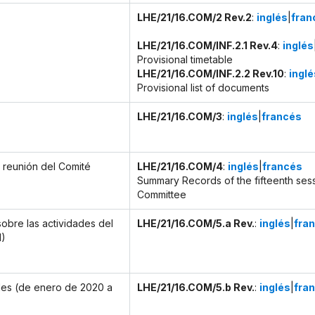
LHE/21/16.COM/2 Rev.2
:
inglés
|
fran
LHE/21/16.COM/INF.2.1 Rev.4
:
inglés
Provisional timetable
LHE/21/16.COM/INF.2.2 Rev.10
:
inglé
Provisional list of documents
LHE/21/16.COM/3
:
inglés
|
francés
 reunión del Comité
LHE/21/16.COM/4
:
inglés
|
francés
Summary Records of the fifteenth sess
Committee
obre las actividades del
LHE/21/16.COM/5.a Rev.
:
inglés
|
fra
1)
ades (de enero de 2020 a
LHE/21/16.COM/5.b Rev.
:
inglés
|
fra