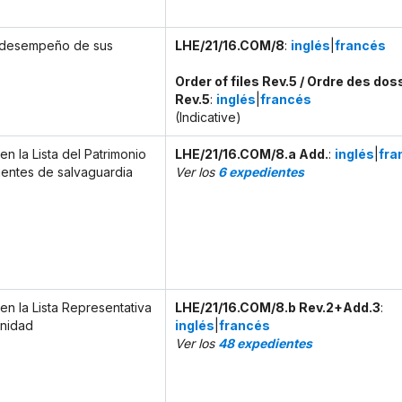
l desempeño de sus
LHE/21/16.COM/8
:
inglés
|
francés
Order of files Rev.5 / Ordre des dos
Rev.5
:
inglés
|
francés
(Indicative)
en la Lista del Patrimonio
LHE/21/16.COM/8.a Add.
:
inglés
|
fra
gentes de salvaguardia
Ver los
6 expedientes
en la Lista Representativa
LHE/21/16.COM/8.b Rev.2+Add.3
:
anidad
inglés
|
francés
Ver los
48 expedientes