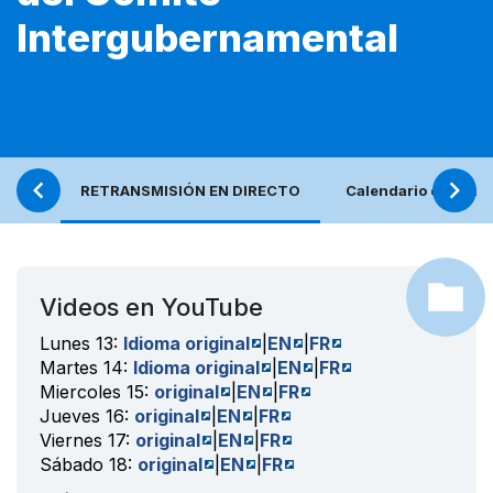
Intergubernamental
RETRANSMISIÓN EN DIRECTO
Calendario de even
Videos en YouTube
Lunes 13:
Idioma original
|
EN
|
FR
Martes 14:
Idioma original
|
EN
|
FR
Miercoles 15:
original
|
EN
|
FR
Jueves 16:
original
|
EN
|
FR
Viernes 17:
original
|
EN
|
FR
Sábado 18:
original
|
EN
|
FR