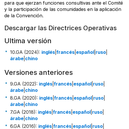
para que ejerzan funciones consultivas ante el Comité
y la participación de las comunidades en la aplicación
de la Convención.
Descargar las Directrices Operativas
Ultima versión
10.GA (2024):
inglés
|
francés
|
español
|
ruso
|
árabe
|
chino
Versiones anteriores
9.GA (2022):
inglés
|
francés
|
español
|
ruso
|
árabe
|
chino
8.GA (2020):
inglés
|
francés
|
español
|
ruso
|
árabe
|
chino
7.GA (2018):
inglés
|
francés
|
español
|
ruso
|
árabe
|
chino
6.GA (2016):
inglés
|
francés
|
español
|
ruso
|