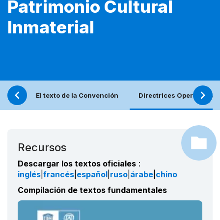
Patrimonio Cultural
Inmaterial
El texto de la Convención
Directrices Operativas
Recursos
Descargar los textos oficiales
:
inglés
|
francés
|
español
|
ruso
|
árabe
|
chino
Compilación de textos fundamentales