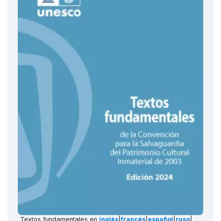
Textos fundamentales en
inglés
|
francés
|
español
|
ruso
|