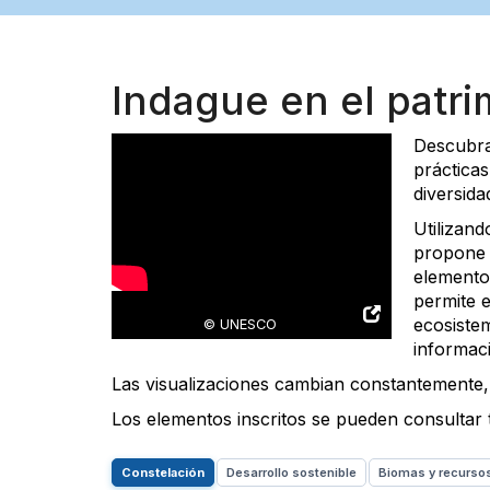
Indague en el patri
Descubra
prácticas
diversida
Utilizand
propone 
elemento
permite 
ecosiste
© UNESCO
informac
Las visualizaciones cambian constantemente,
Los elementos inscritos se pueden consulta
Constelación
Desarrollo sostenible
Biomas y recursos