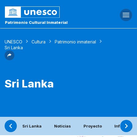
Togg
navi
Patrimonio Cultural Inmaterial
UNESCO
Cultura
Patrimonio inmaterial
Sri Lanka
Sri Lanka
Sri Lanka
Noticias
Proyecto
Informe pe