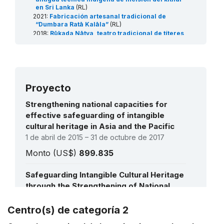
en Sri Lanka
(RL)
2021:
Fabricación artesanal tradicional de
“Dumbara Ratā Kalāla”
(RL)
2018:
Rūkada Nātya, teatro tradicional de títeres
de Sri Lanka
(RL)
Proyecto
Strengthening national capacities for
effective safeguarding of intangible
cultural heritage in Asia and the Pacific
1 de abril de 2015 – 31 de octubre de 2017
Monto (US$)
899.835
Safeguarding Intangible Cultural Heritage
through the Strengthening of National
Capacities in Asia and the Pacific
1 de noviembre de 2011 – 1 de mayo de 2014
Centro(s) de categoría 2
Ver todos los proyectos
Monto (US$)
1.020.484