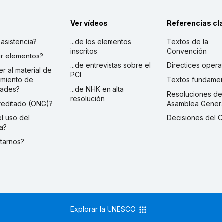
Ver vídeos
Referencias cl
r asistencia?
...de los elementos
Textos de la
inscritos
Convención
ibir elementos?
...de entrevistas sobre el
Directices opera
er al material de
PCI
imiento de
Textos fundamen
dades?
...de NHK en alta
Resoluciones de
resolución
creditado (ONG)?
Asamblea Gener
 el uso del
Decisiones del 
a?
ctarnos?
Explorar la UNESCO