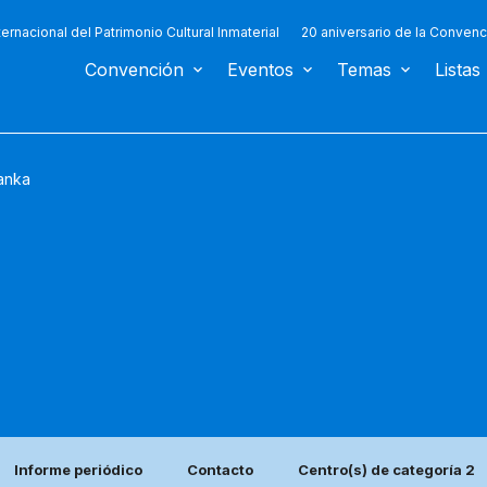
ternacional del Patrimonio Cultural Inmaterial
20 aniversario de la Convenc
Convención
Eventos
Temas
Listas
Lanka
Informe periódico
Contacto
Centro(s) de categoría 2