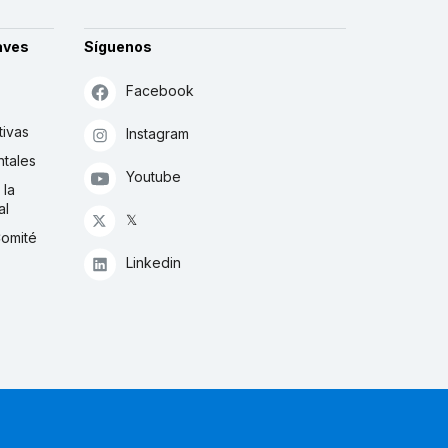
aves
Síguenos
Facebook
tivas
Instagram
tales
Youtube
 la
al
𝕏
Comité
Linkedin