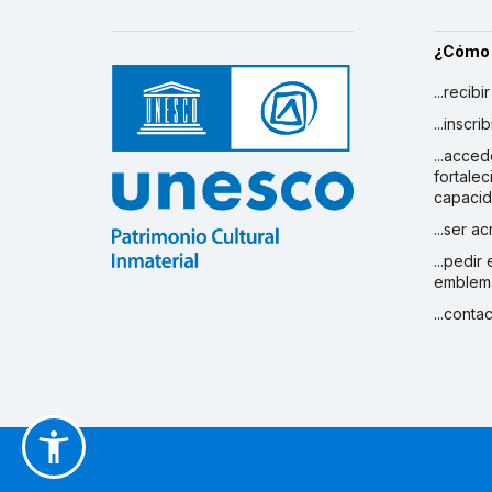
¿Cómo
...recibi
...inscr
...acced
fortalec
capaci
...ser a
...pedir
emblem
...conta