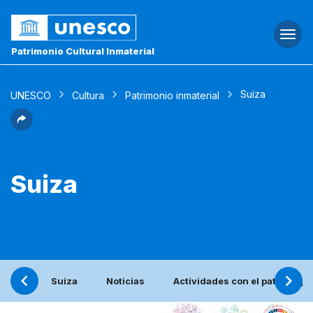
Togg
navi
Patrimonio Cultural Inmaterial
Suiza
UNESCO
Cultura
Patrimonio inmaterial
Suiza
Suiza
Noticias
Actividades con el patronage