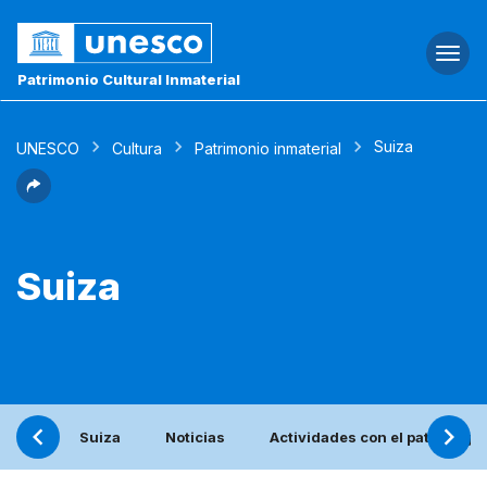
Togg
navi
Patrimonio Cultural Inmaterial
Suiza
UNESCO
Cultura
Patrimonio inmaterial
Suiza
Suiza
Noticias
Actividades con el patronage