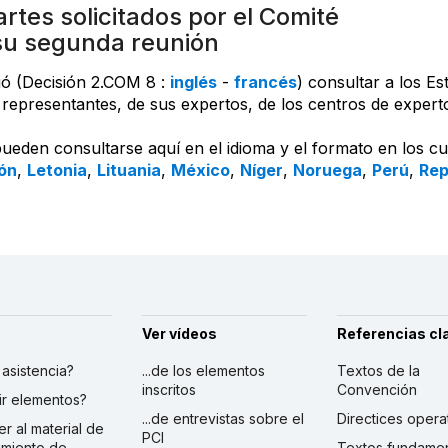
rtes solicitados por el Comité
su segunda reunión
ió (Decisión 2.COM 8 :
inglés
-
francés
) consultar a los E
representantes, de sus expertos, de los centros de expertos 
pueden consultarse aquí en el idioma y el formato en los c
ón
,
Letonia
,
Lituania
,
México
,
Níger
,
Noruega
,
Perú
,
Rep
Ver vídeos
Referencias cl
r asistencia?
...de los elementos
Textos de la
inscritos
Convención
ibir elementos?
...de entrevistas sobre el
Directices opera
er al material de
PCI
imiento de
Textos fundamen