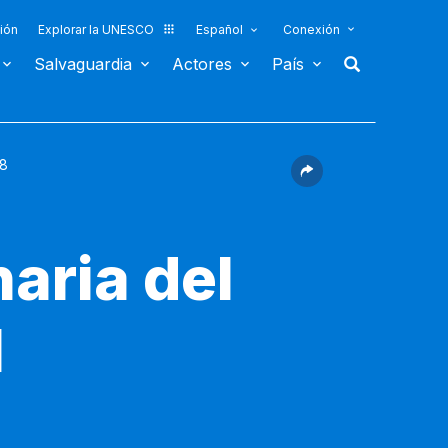
ión
Explorar la UNESCO
Español
Conexión
Salvaguardia
Actores
País
08
aria del
l