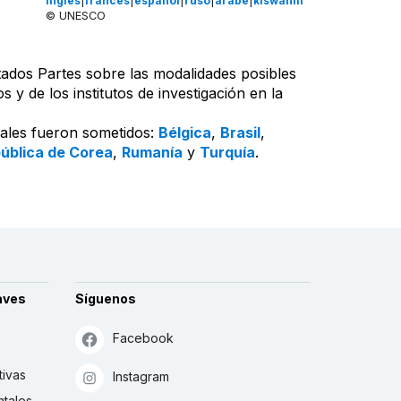
inglés
|
francés
|
español
|
ruso
|
árabe
|
kiswahili
© UNESCO
stados Partes sobre las modalidades posibles
y de los institutos de investigación en la
uales fueron sometidos:
Bélgica
,
Brasil
,
ública de Corea
,
Rumanía
y
Turquía
.
aves
Síguenos
Facebook
tivas
Instagram
tales