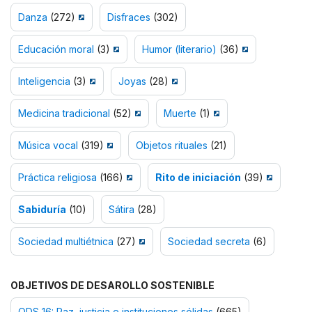
Danza
(272)
Disfraces
(302)
Educación moral
(3)
Humor (literario)
(36)
Inteligencia
(3)
Joyas
(28)
Medicina tradicional
(52)
Muerte
(1)
Música vocal
(319)
Objetos rituales
(21)
Práctica religiosa
(166)
Rito de iniciación
(39)
Sabiduría
(10)
Sátira
(28)
Sociedad multiétnica
(27)
Sociedad secreta
(6)
OBJETIVOS DE DESAROLLO SOSTENIBLE
ODS 16: Paz, justicia e instituciones sólidas
(665)