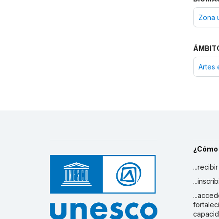
Zona 
ÁMBIT
Artes 
¿Cómo
...recibi
...inscr
...acced
fortalec
capaci