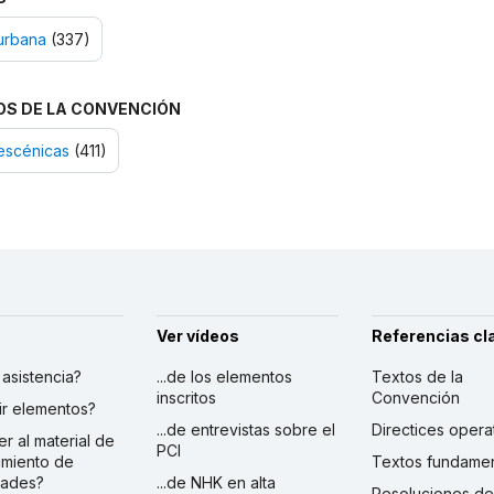
urbana
(337)
OS DE LA CONVENCIÓN
escénicas
(411)
Ver vídeos
Referencias cl
r asistencia?
...de los elementos
Textos de la
inscritos
Convención
ibir elementos?
...de entrevistas sobre el
Directices opera
er al material de
PCI
imiento de
Textos fundamen
dades?
...de NHK en alta
Resoluciones de