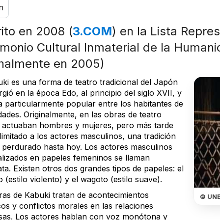
n
rito en 2008 (
3.COM
) en la Lista Repre
imonio Cultural Inmaterial de la Human
inalmente en 2005)
uki es una forma de teatro tradicional del Japón
gió en la época Edo, al principio del siglo XVII, y
a particularmente popular entre los habitantes de
dades. Originalmente, en las obras de teatro
 actuaban hombres y mujeres, pero más tarde
imitado a los actores masculinos, una tradición
 perdurado hasta hoy. Los actores masculinos
alizados en papeles femeninos se llaman
a. Existen otros dos grandes tipos de papeles: el
 (estilo violento) y el wagoto (estilo suave).
ras de Kabuki tratan de acontecimientos
© UN
cos y conflictos morales en las relaciones
as. Los actores hablan con voz monótona y