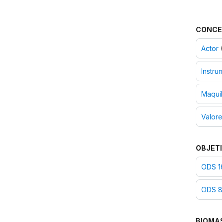
CONCE
Actor
(
Instru
Maquil
Valore
OBJETI
ODS 16
ODS 8
BIOMA