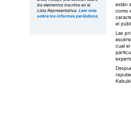
están 
los elementos inscritos en la
Lista Representativa.
Leer más
como e
sobre los informes periódicos
.
caract
el públ
Las pri
escénic
cual el
particu
expert
Después
reputac
Kabuki