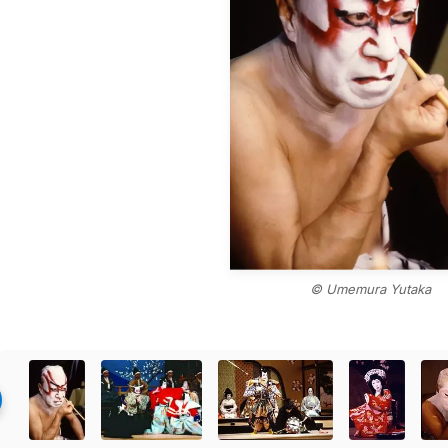
© Umemura Yutaka