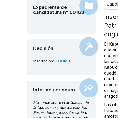
Japó
Expediente de
candidatura n° 00163
Insc
Patr
orig
El Kab
Decisión
que sur
que er
Inscripción:
3.COM 1
las ciu
Kabuki
quedó l
que ha
especi
Informe periódico
onnagat
aragoto
El informe sobre la aplicación de
Las ob
la Convención, que los Estados
históri
Partes deben presentar cada 6
amoros
años, incluye una sección sobre