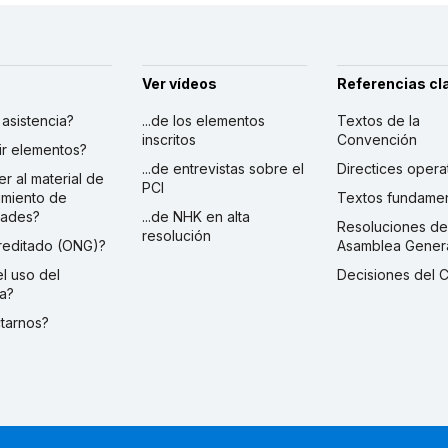
Ver vídeos
Referencias cl
r asistencia?
...de los elementos
Textos de la
inscritos
Convención
ibir elementos?
...de entrevistas sobre el
Directices opera
er al material de
PCI
imiento de
Textos fundamen
dades?
...de NHK en alta
Resoluciones de
resolución
creditado (ONG)?
Asamblea Gener
 el uso del
Decisiones del 
a?
ctarnos?