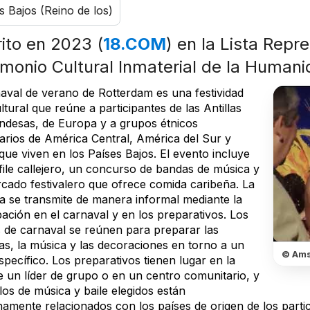
s Bajos (Reino de los)
rito en 2023 (
18.COM
) en la Lista Repr
imonio Cultural Inmaterial de la Human
naval de verano de Rotterdam es una festividad
ltural que reúne a participantes de las Antillas
ndesas, de Europa y a grupos étnicos
tarios de América Central, América del Sur y
que viven en los Países Bajos. El evento incluye
file callejero, un concurso de bandas de música y
cado festivalero que ofrece comida caribeña. La
ca se transmite de manera informal mediante la
pación en el carnaval y en los preparativos. Los
 de carnaval se reúnen para preparar las
as, la música y las decoraciones en torno a un
© Ams
pecífico. Los preparativos tienen lugar en la
e un líder de grupo o en un centro comunitario, y
ilos de música y baile elegidos están
amente relacionados con los países de origen de los partic