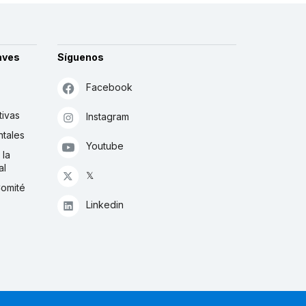
aves
Síguenos
Facebook
tivas
Instagram
tales
Youtube
 la
al
𝕏
Comité
Linkedin