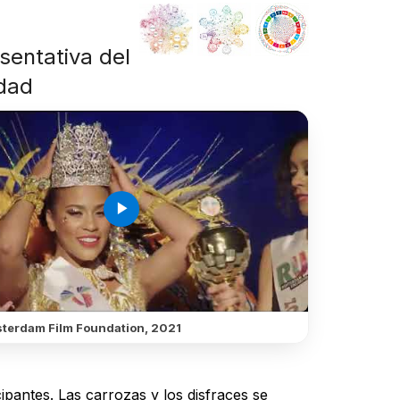
esentativa del
idad
play_arrow
terdam Film Foundation, 2021
ipantes. Las carrozas y los disfraces se