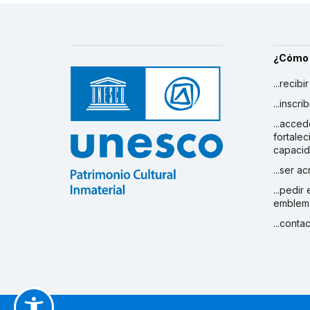
¿Cómo
...recibi
...inscr
...acced
fortalec
capaci
...ser a
...pedir
emblem
...conta