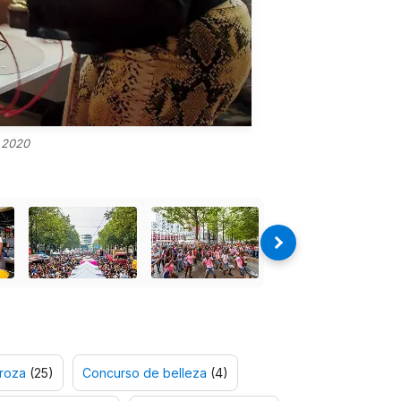
 2020
roza
(25)
Concurso de belleza
(4)