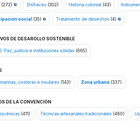
(272)
Disfraces
(302)
Historia colonial
(43)
Instrume
cipación social
(35)
Tratamiento de desechos
(4)
VOS DE DESAROLLO SOSTENIBLE
: Paz, justicia e instituciones sólidas
(665)
S
marinas, costeras e insulares
(143)
Zona urbana
(337)
OS DE LA CONVENCIÓN
escénicas
(411)
Técnicas artesanales tradicionales
(460)
Us