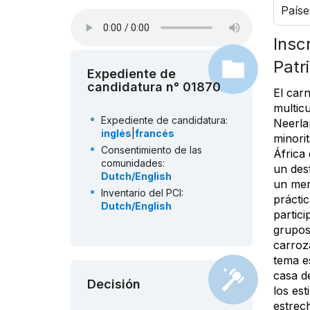
Paíse
Insc
Patr
Expediente de
candidatura n° 01870
El car
multicu
Expediente de candidatura:
Neerla
inglés
|
francés
minori
Consentimiento de las
África 
comunidades:
un des
Dutch/English
un mer
Inventario del PCI:
prácti
Dutch/English
partici
grupos
carroz
tema es
casa d
Decisión
los est
estrech