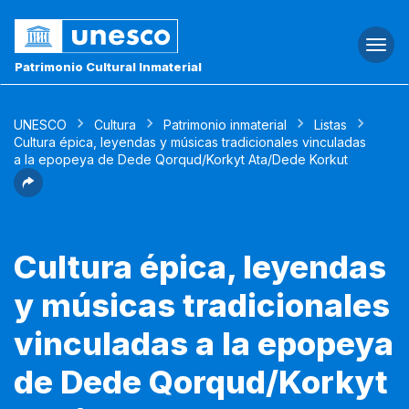
Togg
navi
Patrimonio Cultural Inmaterial
UNESCO
Cultura
Patrimonio inmaterial
Listas
Cultura épica, leyendas y músicas tradicionales vinculadas
a la epopeya de Dede Qorqud/Korkyt Ata/Dede Korkut
Cultura épica, leyendas
y músicas tradicionales
vinculadas a la epopeya
de Dede Qorqud/Korkyt