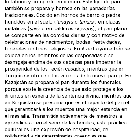
lo fabrica y comparte en común. Este tipo de pan
también se prepara y hornea en las panaderías
tradicionales. Cocido en hornos de barro o piedra
hundidos en el suelo (
tandyrs
o
tanūrs
), en placas
metálicas (
sājs
) o en calderos (
kazans
), el pan plano
se comparte en las comidas diarias y con motivo de
celebraciones de nacimientos, bodas, festividades,
funerales u oficios religiosos. En Azerbaiyán e Irán se
coloca en los hombros de las desposadas o se
desmigaja encima de sus cabezas para impetrar la
prosperidad de los recién casados, mientras que en
Turquía se ofrece a los vecinos de la nueva pareja. En
Kazajstán se prepara el pan durante los funerales
porque existe la creencia de que esto protege a los
difuntos en espera de la sentencia divina, mientras que
en Kirguistán se presume que es el reparto del pan el
que garantizará a los muertos una mejor estancia en
el más allá. Transmitida activamente de maestros a
aprendices o en el seno de las familias, esta práctica
cultural es una expresión de hospitalidad, de
solidaridad y de determinadas creencias que