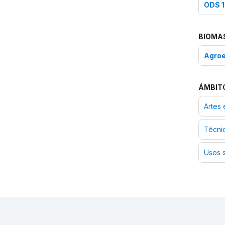
ODS 16
BIOMA
Agro
ÁMBIT
Artes 
Técnic
Usos s