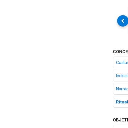
CONCE
Costum
Inclus
Narra
Ritua
OBJETI