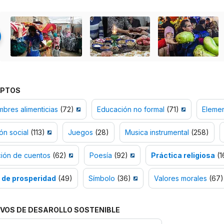
PTOS
bres alimenticias
(72)
Educación no formal
(71)
Elemen
ión social
(113)
Juegos
(28)
Musica instrumental
(258)
ción de cuentos
(62)
Poesía
(92)
Práctica religiosa
(1
l de prosperidad
(49)
Símbolo
(36)
Valores morales
(67)
VOS DE DESAROLLO SOSTENIBLE