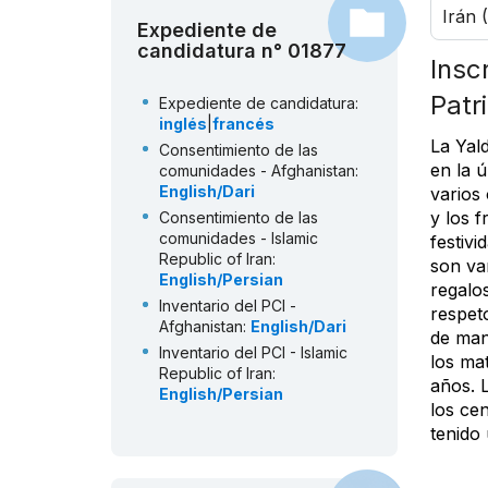
Irán 
Expediente de
candidatura n° 01877
Insc
Patr
Expediente de candidatura:
inglés
|
francés
La Yald
Consentimiento de las
en la 
comunidades - Afghanistan:
English/Dari
varios 
y los f
Consentimiento de las
comunidades - Islamic
festiv
Republic of Iran:
son var
English/Persian
regalos
Inventario del PCI -
respeto
Afghanistan:
English/Dari
de mane
Inventario del PCI - Islamic
los ma
Republic of Iran:
años. L
English/Persian
los cen
tenido 