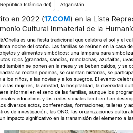
(República Islámica del)
Afganistán
rito en 2022 (
17.COM
) en la Lista Repre
imonio Cultural Inmaterial de la Human
ā/Chella es una fiesta tradicional que celebra el sol y el ca
última noche del otoño. Las familias se reúnen en la casa 
objetos y alimentos simbólicos: una lámpara para simbolizar
rutos rojos (granadas, sandías, remolachas, azufaifas, uvas,
idad también se ponen en la mesa y se beben caldos, y se c
iadas: se recitan poemas, se cuentan historias, se particip
 a los niños, a las novias y a los suegros. El evento celebra 
 a las mujeres, la amistad, la hospitalidad, la diversidad cul
ra informal en el seno de las familias, aunque los programa
teriales educativos y las redes sociales también han desem
os diversos actos, conferencias, formaciones, talleres y ac
tros de investigación, las ONG, las organizaciones cultura
un impacto significativo en la transmisión del elemento a l