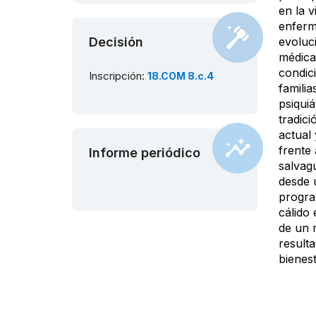
en la v
enferm
Decisión
evoluc
médica
condic
Inscripción:
18.COM 8.c.4
familia
psiquiá
tradici
actual
frente
Informe periódico
salvagu
desde 
progra
cálido 
de un 
result
bienest