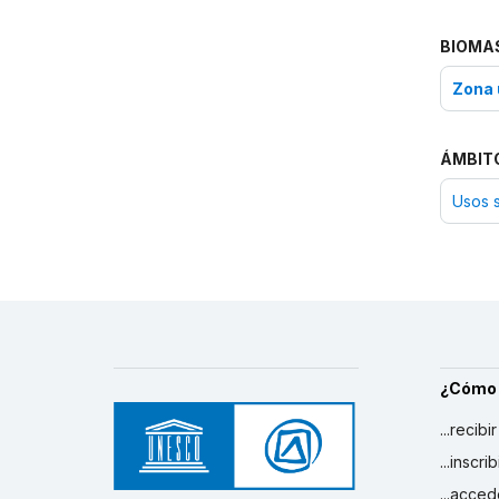
BIOMA
Zona 
ÁMBIT
Usos s
¿Cómo
...recibi
...inscr
...acced