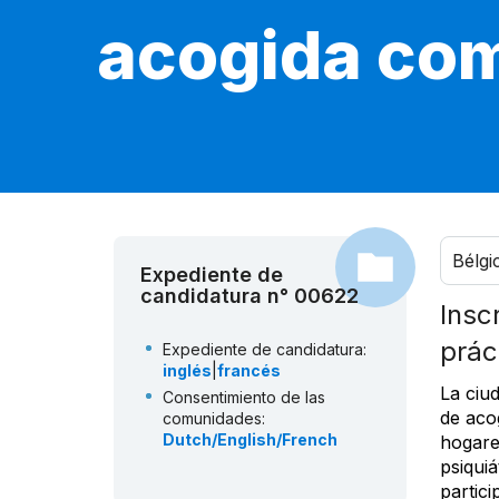
acogida com
Bélgi
Expediente de
candidatura n° 00622
Insc
prác
Expediente de candidatura:
inglés
|
francés
La ciud
Consentimiento de las
de aco
comunidades:
Dutch/English/French
hogare
psiqui
partic