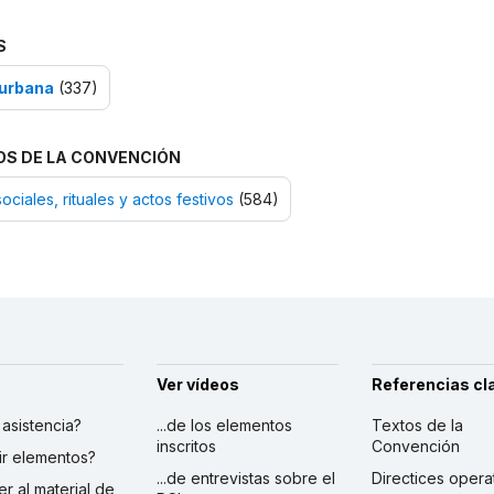
S
urbana
(337)
OS DE LA CONVENCIÓN
ociales, rituales y actos festivos
(584)
Ver vídeos
Referencias cl
r asistencia?
...de los elementos
Textos de la
inscritos
Convención
ibir elementos?
...de entrevistas sobre el
Directices opera
er al material de