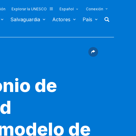
ión
Explorar la UNESCO
Español
Conexión
Salvaguardia
Actores
País
o
onio de
ad
 modelo de