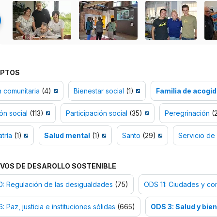
PTOS
 comunitaria
(4)
Bienestar social
(1)
Familia de acogi
ión social
(113)
Participación social
(35)
Peregrinación
(2
atría
(1)
Salud mental
(1)
Santo
(29)
Servicio de
VOS DE DESAROLLO SOSTENIBLE
: Regulación de las desigualdades
(75)
ODS 11: Ciudades y co
: Paz, justicia e instituciones sólidas
(665)
ODS 3: Salud y bie