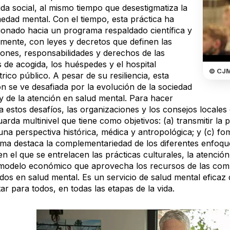
ida social, al mismo tiempo que desestigmatiza la
edad mental. Con el tiempo, esta práctica ha
ionado hacia un programa respaldado científica y
mente, con leyes y decretos que definen las
iones, responsabilidades y derechos de las
s de acogida, los huéspedes y el hospital
© CJM
trico público. A pesar de su resiliencia, esta
ón se ve desafiada por la evolución de la sociedad
 y de la atención en salud mental. Para hacer
 a estos desafíos, las organizaciones y los consejos locale
arda multinivel que tiene como objetivos: (a) transmitir la p
una perspectiva histórica, médica y antropológica; y (c) f
ma destaca la complementariedad de los diferentes enfoqu
en el que se entrelacen las prácticas culturales, la atención
modelo económico que aprovecha los recursos de las com
ados en salud mental. Es un servicio de salud mental eficaz
ar para todos, en todas las etapas de la vida.