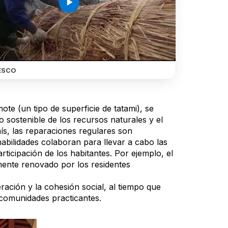
play_arrow
ESCO
e (un tipo de superficie de tatami), se
 sostenible de los recursos naturales y el
aís, las reparaciones regulares son
habilidades colaboran para llevar a cabo las
ticipación de los habitantes. Por ejemplo, el
mente renovado por los residentes
ación y la cohesión social, al tiempo que
s comunidades practicantes.