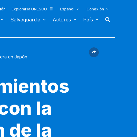
ión
Explorar la UNESCO
Español
Conexión
Salvaguardia
Actores
País
adera en Japón
imientos
con la
 de la