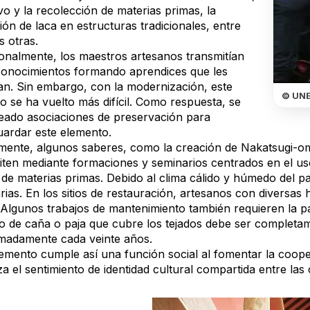
ivo y la recolección de materias primas, la
ión de laca en estructuras tradicionales, entre
 otras.
ionalmente, los maestros artesanos transmitían
conocimientos formando aprendices que les
an. Sin embargo, con la modernización, este
© UN
o se ha vuelto más difícil. Como respuesta, se
eado asociaciones de preservación para
uardar este elemento.
mente, algunos saberes, como la creación de Nakatsugi-omot
iten mediante formaciones y seminarios centrados en el uso
 de materias primas. Debido al clima cálido y húmedo del p
ias. En los sitios de restauración, artesanos con diversas 
 Algunos trabajos de mantenimiento también requieren la par
o de caña o paja que cubre los tejados debe ser completa
madamente cada veinte años.
lemento cumple así una función social al fomentar la cooper
a el sentimiento de identidad cultural compartida entre la