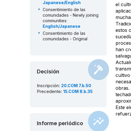
Japanese/English
el cult
Consentimiento de las
aplicac
comunidades - Newly joining
muchas
communities:
Tradic
English/Japanese
estos 
Consentimiento de las
sucedí
comunidades - Original
proces
communities:
han cr
English/Japanese
salvag
Community organizations
Actual
(section 4.2):
inglés
transm
Inventario del PCI:
Decisión
cultivo
English/Japanese
necesar
2020
Inscripción:
20.COM 7.b.50
obras.
Precedente:
15.COM 8.b.35
techad
Expediente de candidatura:
inglés
|
francés
aproxi
Este e
Consentimiento de las
comunidades:
refuerz
English/Japanese
Informe periódico
Inventario del PCI: