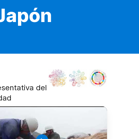
 Japón
esentativa del
idad