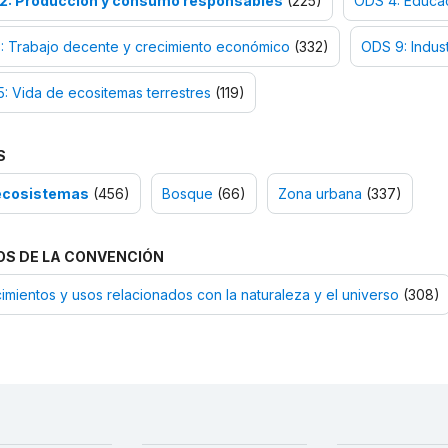
2: Producción y consumo responsables
(225)
ODS 4: Educac
: Trabajo decente y crecimiento económico
(332)
ODS 9: Indust
: Vida de ecositemas terrestres
(119)
S
ecosistemas
(456)
Bosque
(66)
Zona urbana
(337)
OS DE LA CONVENCIÓN
mientos y usos relacionados con la naturaleza y el universo
(308)