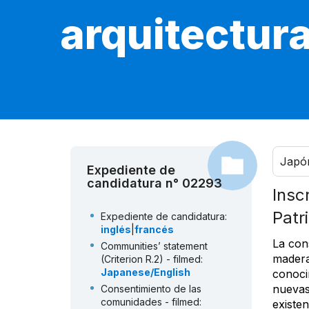
arquitectur
Japó
Expediente de
candidatura n° 02293
Insc
Patr
Expediente de candidatura:
inglés
|
francés
La con
Communities’ statement
madera
(Criterion R.2) - filmed:
Japanese/English
conoci
nuevas
Consentimiento de las
comunidades - filmed:
existen