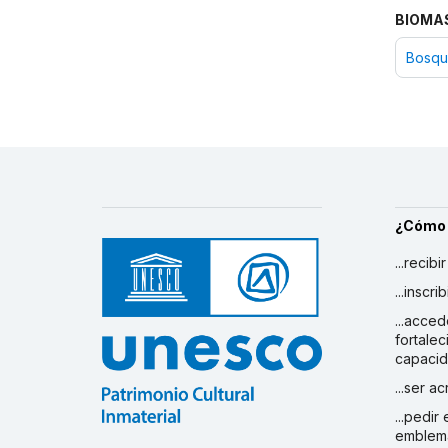
BIOMA
Bosqu
¿Cómo
...recibi
...inscr
...acced
fortalec
capaci
...ser a
...pedir
emblem