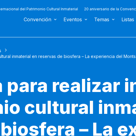
ternacional del Patrimonio Cultural Inmaterial
20 aniversario de la Convenc
Convención
Eventos
Temas
Listas
s
ultural inmaterial en reservas de biosfera – La experiencia del Mont
para realizar i
io cultural inm
biosfera – La e