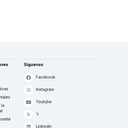
aves
Síguenos
Facebook
tivas
Instagram
tales
Youtube
 la
al
𝕏
Comité
Linkedin