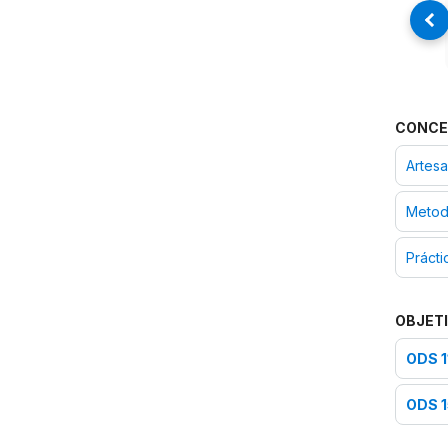
CONCE
Artesa
Metod
Prácti
OBJETI
ODS 1
ODS 1