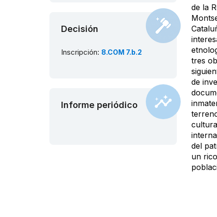
de la 
Montse
Decisión
Catalu
intere
etnolog
Inscripción:
8.COM 7.b.2
tres ob
siguie
de inv
docume
inmater
Informe periódico
terreno
cultura
interna
del pat
un rico
poblac