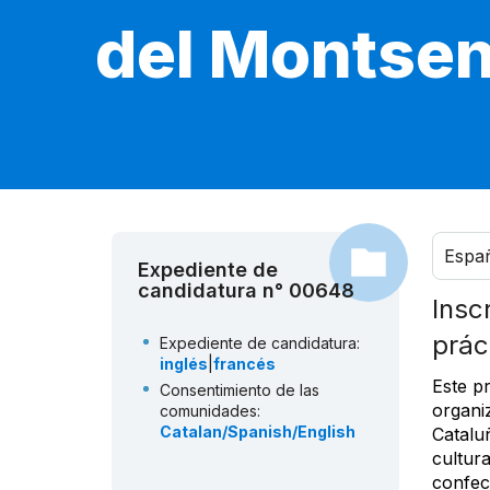
del Montse
Espa
Expediente de
candidatura n° 00648
Insc
prác
Expediente de candidatura:
inglés
|
francés
Este pr
Consentimiento de las
organi
comunidades:
Catalan/Spanish/English
Cataluñ
cultura
confecc