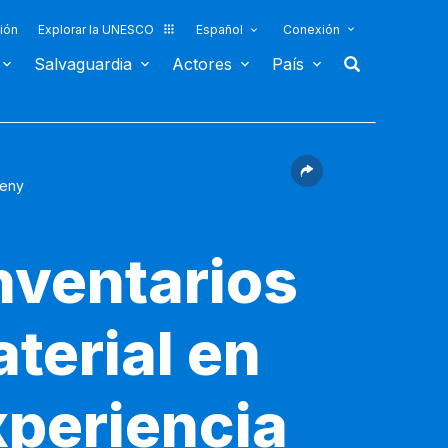
ión
Explorar la UNESCO
Español
Conexión
Salvaguardia
Actores
País
seny
nventarios
aterial en
xperiencia