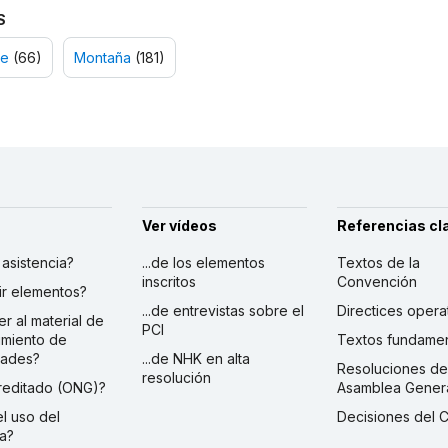
S
e
(66)
Montaña
(181)
Ver vídeos
Referencias cl
r asistencia?
...de los elementos
Textos de la
inscritos
Convención
ibir elementos?
...de entrevistas sobre el
Directices opera
er al material de
PCI
imiento de
Textos fundamen
dades?
...de NHK en alta
Resoluciones de
resolución
creditado (ONG)?
Asamblea Gener
 el uso del
Decisiones del 
a?