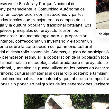
Reserva de Biosfera y Parque Nacional del
ny perteneciente la Comunidad Autónoma de
ña, en cooperación con instituciones y partes
sadas locales que trabajan en los campos de la
ía y la cultura popular y tradicional catalana. Los
jetivos principales del proyecto fueron los
© Dip
ntes: crear una metodología para la preparación
entarios, confeccionar un inventario y elaborar un
nto sobre la contribución del patrimonio cultural
ial al desarrollo sostenible. Además, el plan de participaci
 permitieron estimular la cooperación de la población local 
l inmaterial. La metodología elaborada para el proyecto se
cional, y también se puede utilizar en los países en desarr
rimonio cultural inmaterial al desarrollo sostenible tambié
 patrimonio natural e inmaterial y que, al mismo tiempo, tr
iones sin poner en peligro las de las generaciones venidera