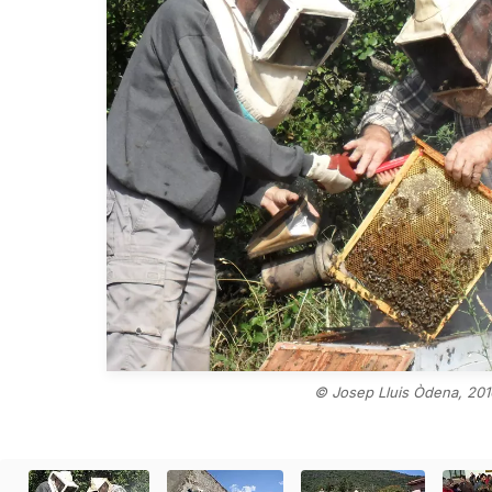
© Josep Lluis Òdena, 201