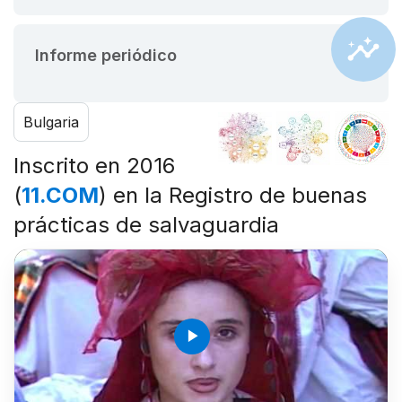
Informe periódico
Bulgaria
Inscrito en 2016
(
11.COM
) en la Registro de buenas
prácticas de salvaguardia
play_arrow