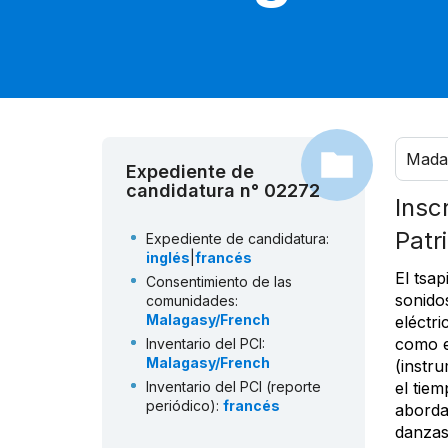
Mada
Expediente de
candidatura n° 02272
Insc
Patr
Expediente de candidatura:
inglés
|
francés
El tsa
Consentimiento de las
sonido
comunidades:
Malagasy/French
eléctr
como e
Inventario del PCI:
Malagasy/French
(instr
Inventario del PCI (reporte
el tie
periódico):
francés
abordan
danzas 