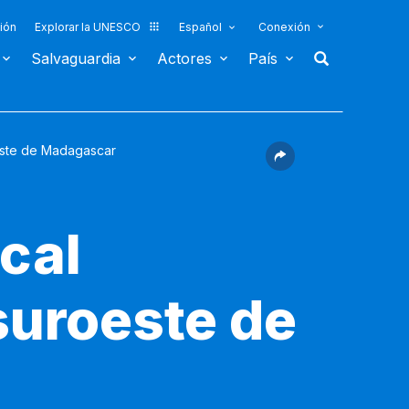
ión
Explorar la UNESCO
Español
Conexión
Salvaguardia
Actores
País
roeste de Madagascar
ical
 suroeste de