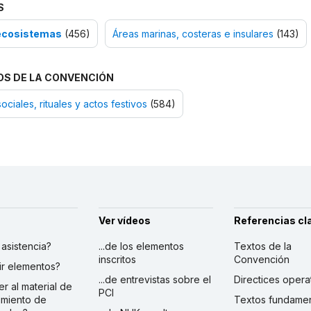
S
ecosistemas
(456)
Áreas marinas, costeras e insulares
(143)
OS DE LA CONVENCIÓN
ociales, rituales y actos festivos
(584)
Ver vídeos
Referencias cl
r asistencia?
...de los elementos
Textos de la
inscritos
Convención
ibir elementos?
...de entrevistas sobre el
Directices opera
er al material de
PCI
imiento de
Textos fundamen