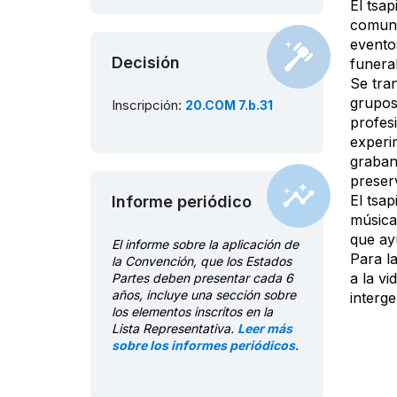
El tsa
comunit
eventos
Decisión
funeral
Se tran
grupos
Inscripción:
20.COM 7.b.31
profes
experi
graban
preserv
El tsap
Informe periódico
música
que ayu
El informe sobre la aplicación de
Para l
la Convención, que los Estados
a la vi
Partes deben presentar cada 6
años, incluye una sección sobre
interg
los elementos inscritos en la
Lista Representativa.
Leer más
sobre los informes periódicos
.