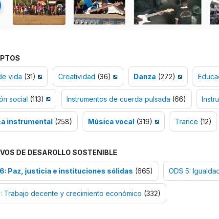
PTOS
de vida
(31)
Creatividad
(36)
Danza
(272)
Educac
ión social
(113)
Instrumentos de cuerda pulsada
(66)
Instr
a instrumental
(258)
Música vocal
(319)
Trance
(12)
VOS DE DESAROLLO SOSTENIBLE
: Paz, justicia e instituciones sólidas
(665)
ODS 5: Igualda
: Trabajo decente y crecimiento económico
(332)