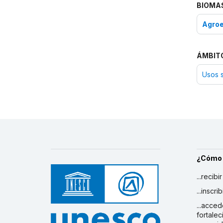
BIOMA
Agro
ÁMBIT
Usos s
¿Cómo
...recibi
...inscr
...acced
fortalec