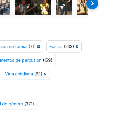
ión no formal
(71)
Familia
(233)
umentos de percusión
(159)
Vida cotidiana
(63)
d de género
(371)