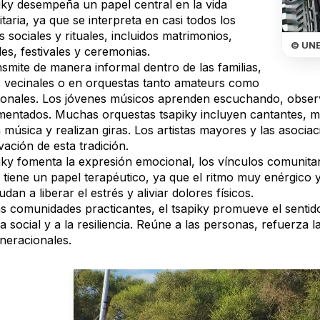
piky desempeña un papel central en la vida
aria, ya que se interpreta en casi todos los
 sociales y rituales, incluidos matrimonios,
© UN
es, festivales y ceremonias.
smite de manera informal dentro de las familias,
 vecinales o en orquestas tanto amateurs como
ionales. Los jóvenes músicos aprenden escuchando, observ
mentados. Muchas orquestas tsapiky incluyen cantantes, mús
 música y realizan giras. Los artistas mayores y las asoci
ación de esta tradición.
iky fomenta la expresión emocional, los vínculos comunitar
 tiene un papel terapéutico, ya que el ritmo muy enérgico 
dan a liberar el estrés y aliviar dolores físicos.
as comunidades practicantes, el tsapiky promueve el sentid
da social y a la resiliencia. Reúne a las personas, refuerza l
eneracionales.