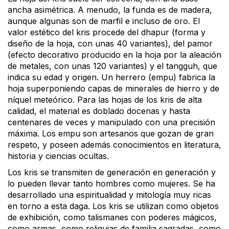
ancha asimétrica. A menudo, la funda es de madera,
aunque algunas son de marfil e incluso de oro. El
valor estético del kris procede del dhapur (forma y
diseño de la hoja, con unas 40 variantes), del pamor
(efecto decorativo producido en la hoja por la aleación
de metales, con unas 120 variantes) y el tangguh, que
indica su edad y origen. Un herrero (empu) fabrica la
hoja superponiendo capas de minerales de hierro y de
níquel meteórico. Para las hojas de los kris de alta
calidad, el material es doblado docenas y hasta
centenares de veces y manipulado con una precisión
máxima. Los empu son artesanos que gozan de gran
respeto, y poseen además conocimientos en literatura,
historia y ciencias ocultas.
Los kris se transmiten de generación en generación y
lo pueden llevar tanto hombres como mujeres. Se ha
desarrollado una espiritualidad y mitología muy ricas
en torno a esta daga. Los kris se utilizan como objetos
de exhibición, como talismanes con poderes mágicos,
como armas, como reliquias de familia sagradas, como