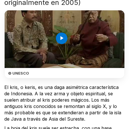
originalmente en 2005)
play_arrow
© UNESCO
El kris, o keris, es una daga asimétrica característica
de Indonesia. A la vez arma y objeto espiritual, se
suelen atribuir al kris poderes mágicos. Los más
antiguos kris conocidos se remontan al siglo X, y lo
más probable es que se extendieran a partir de la isla
de Java a través de Asia del Sureste.
La hoja del kris suele ser estrecha, con una base