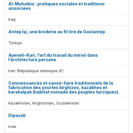
Al-Muhaibis : pratiques sociales et traditions
associées
Iraq
Antep İşi, une broderie au fil tiré de Gaziantep
Türkiye
Affichage par
et
Ayeneh-Kari, l’art du travail du miroir dans
l’architecture persane
Iran (République islamique d’)
Connaissances et savoir-faire traditionnels de la
fabrication des yourtes kirghizes, kazakhes et
karakalpak (habitat nomade des peuples turciques)
Kazakhstan, Kirghizistan, Ouzbékistan
Dipavali
Inde