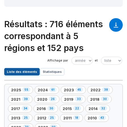
Résultats
:
716 éléments
correspondant à 5
régions et 152 pays
Liste des éléments
Statistiques
2025
2024
2023
2022
55
61
45
38
,
,
,
,
55
61
45
38
2021
2020
2019
2018
39
26
33
30
,
,
,
,
élément(s)
élément(s)
élément(s)
élément(s)
39
26
33
30
2017
2016
2015
2014
34
30
22
32
,
,
,
,
élément(s)
élément(s)
élément(s)
élément(s)
34
30
22
32
2013
2012
2011
2010
25
25
18
43
,
,
,
,
élément(s)
élément(s)
élément(s)
élément(s)
25
25
18
43
70
90