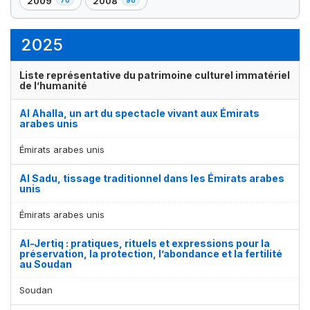
2009
2008
,
,
élément(s)
élément(s)
élément(s)
élément(s)
70
90
élément(s)
élément(s)
2025
Liste représentative du patrimoine culturel immatériel
de l’humanité
Al Ahalla, un art du spectacle vivant aux Émirats
arabes unis
Émirats arabes unis
Al Sadu, tissage traditionnel dans les Émirats arabes
unis
Émirats arabes unis
Al-Jertiq : pratiques, rituels et expressions pour la
préservation, la protection, l’abondance et la fertilité
au Soudan
Soudan