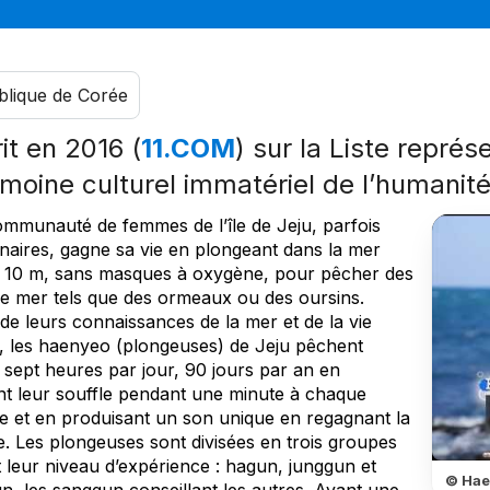
lique de Corée
rit en 2016 (
11.COM
) sur la Liste représ
imoine culturel immatériel de l’humanit
mmunauté de femmes de l’île de Jeju, parfois
naires, gagne sa vie en plongeant dans la mer
à 10 m, sans masques à oxygène, pour pêcher des
 de mer tels que des ormeaux ou des oursins.
de leurs connaissances de la mer et de la vie
, les haenyeo (plongeuses) de Jeju pêchent
 sept heures par jour, 90 jours par an en
nt leur souffle pendant une minute à chaque
e et en produisant un son unique en regagnant la
e. Les plongeuses sont divisées en trois groupes
 leur niveau d’expérience : hagun, junggun et
© Hae