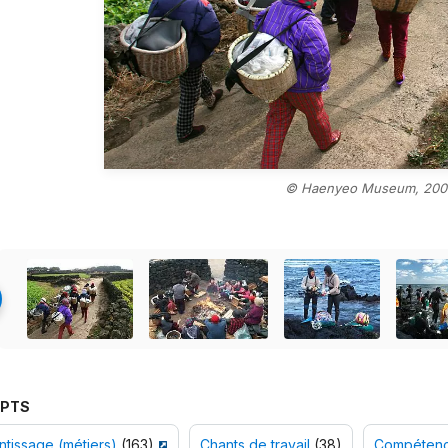
© Haenyeo Museum, 200
PTS
tissage (métiers)
(163)
Chants de travail
(38)
Compétenc