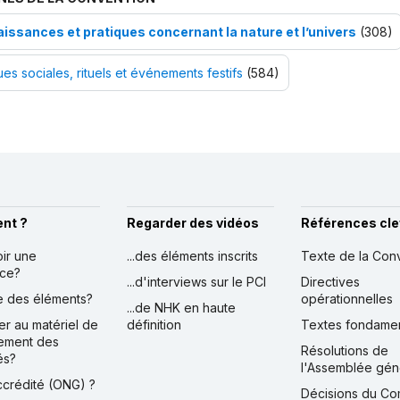
issances et pratiques concernant la nature et l’univers
(308)
ues sociales, rituels et événements festifs
(584)
nt ?
Regarder des vidéos
Références cle
oir une
...des éléments inscrits
Texte de la Con
nce?
...d'interviews sur le PCI
Directives
ire des éléments?
opérationnelles
...de NHK en haute
er au matériel de
définition
Textes fondame
ement des
Résolutions de
és?
l'Assemblée gén
accrédité (ONG) ?
Décisions du Co