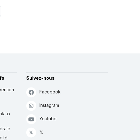
fs
Suivez-nous
vention
Facebook
Instagram
ntaux
Youtube
érale
𝕏
mité