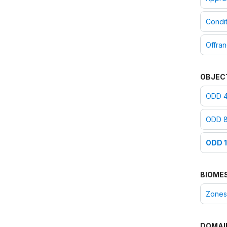
Condi
Offra
OBJEC
ODD 4 
ODD 8 
ODD 1
BIOME
Zones 
DOMAI