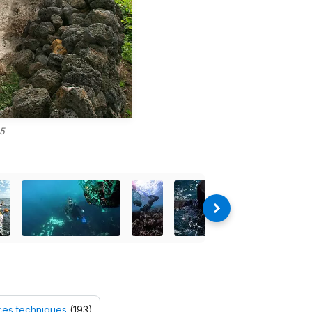
5
es techniques
(193)