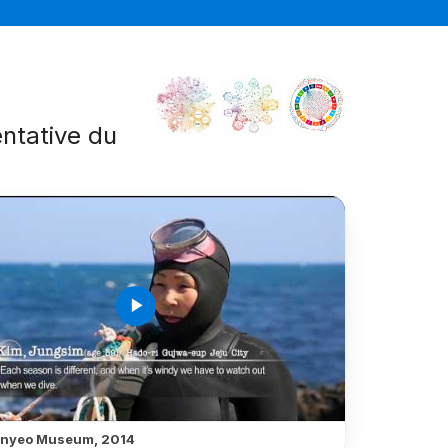
entative du
é
play_arrow
nyeo Museum, 2014