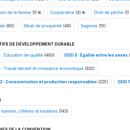
tion de la femme
(1)
Coopérative
(3)
Droit de pêche
(1)
nde
(60)
Rituel de prospérité
(49)
Sagesse
(10)
TIFS DE DÉVELOPPEMENT DURABLE
: Éducation de qualité
(493)
ODD 5 : Égalité entre les sexes
(
: Travail décent et croissance économique
(332)
2 : Consommation et production responsables
(225)
ODD 1
S
marines, côtières et insulaires
(143)
NES DE LA CONVENTION