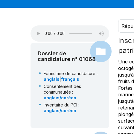
Répub
Insc
patr
Dossier de
candidature n° 01068
Une co
octogé
Formulaire de candidature :
jusqu’
anglais
|
français
fruits
Consentement des
Fortes 
communautés :
marine
anglais/coréen
jusqu’à
Inventaire du PCI :
retena
anglais/coréen
plongé
surfac
suivant