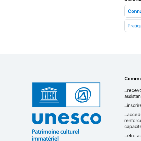
Conna
Pratiq
Comme
...recev
assista
...inscr
...accéd
renforc
capacit
...être 