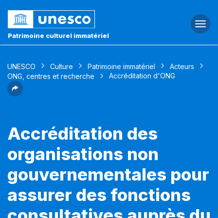
Togg
navi
Patrimoine culturel immatériel
UNESCO
Culture
Patrimoine immatériel
Acteurs
Accréditation d'ONG
ONG, centres et recherche
Accréditation des
organisations non
gouvernementales pour
assurer des fonctions
consultatives auprès du