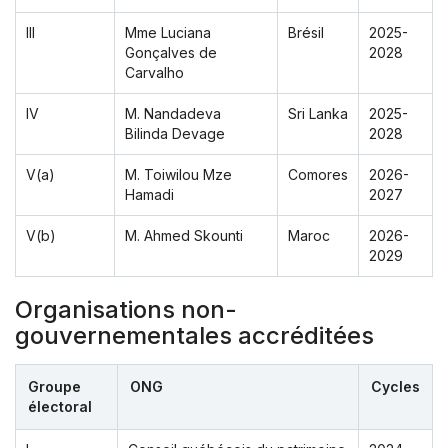
III
Mme Luciana
Brésil
2025-
Gonçalves de
2028
Carvalho
IV
M. Nandadeva
Sri Lanka
2025-
Bilinda Devage
2028
V(a)
M. Toiwilou Mze
Comores
2026-
Hamadi
2027
V(b)
M. Ahmed Skounti
Maroc
2026-
2029
Organisations non-
gouvernementales accréditées
Groupe
ONG
Cycles
électoral