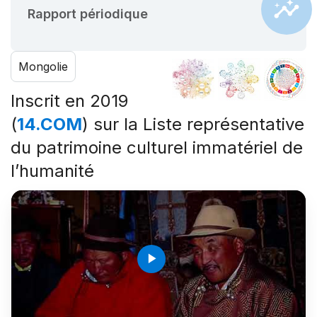
Rapport périodique
Mongolie
Inscrit en 2019
(
14.COM
) sur la Liste représentative
du patrimoine culturel immatériel de
l’humanité
play_arrow