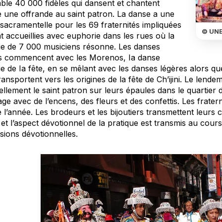
ble 40 000 fidèles qui dansent et chantent
une offrande au saint patron. La danse a une
sacramentelle pour les 69 fraternités impliquées
© UN
t accueillies avec euphorie dans les rues où la
e de 7 000 musiciens résonne. Les danses
s commencent avec les Morenos, Ia danse
ue de Ia fête, en se mêlant avec les danses légères alors q
ansportent vers les origines de la fête de Ch’ijini. Le len
llement le saint patron sur leurs épaules dans le quartier 
 avec de l’encens, des fleurs et des confettis. Les fratern
 l’année. Les brodeurs et les bijoutiers transmettent leurs
et l’aspect dévotionnel de la pratique est transmis au cour
sions dévotionnelles.