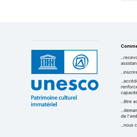
Comme
...recev
assista
...inscr
...accéd
renforc
capacit
...être 
...deman
de l'em
...nous 