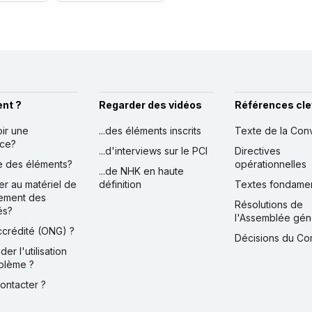
nt ?
Regarder des vidéos
Références cle
oir une
...des éléments inscrits
Texte de la Con
nce?
...d'interviews sur le PCI
Directives
ire des éléments?
opérationnelles
...de NHK en haute
er au matériel de
définition
Textes fondame
ement des
Résolutions de
és?
l'Assemblée gén
accrédité (ONG) ?
Décisions du Co
der l'utilisation
blème ?
contacter ?