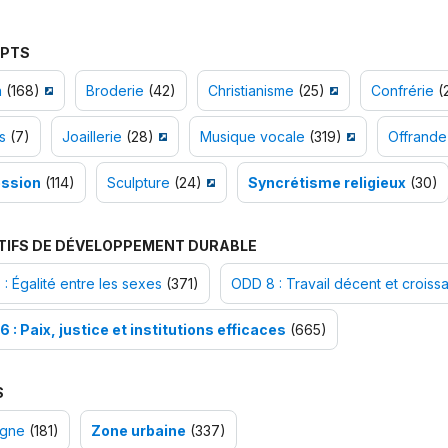
PTS
n
(168)
Broderie
(42)
Christianisme
(25)
Confrérie
(
s
(7)
Joaillerie
(28)
Musique vocale
(319)
Offrande
ssion
(114)
Sculpture
(24)
Syncrétisme religieux
(30)
TIFS DE DÉVELOPPEMENT DURABLE
: Égalité entre les sexes
(371)
ODD 8 : Travail décent et croi
 : Paix, justice et institutions efficaces
(665)
S
gne
(181)
Zone urbaine
(337)