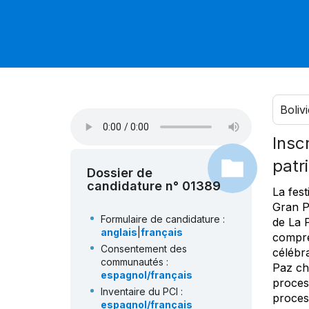
Bolivi
Insc
patr
Dossier de
candidature n° 01389
La fest
Gran Po
Formulaire de candidature :
de La 
anglais
|
français
compren
Consentement des
célébra
communautés :
Paz ch
espagnol/français
process
Inventaire du PCI :
proces
espagnol/français