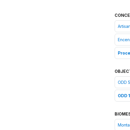
CONCE
Artisa
Encen
Proce
OBJEC
ODD 5 
ODD 16
BIOME
Monta