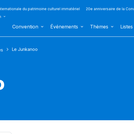
ternationale du patrimoine culturel immatériel
20e anniversaire de la Con
n
Convention
Événements
Thèmes
Listes
Le Junkanoo
es
o