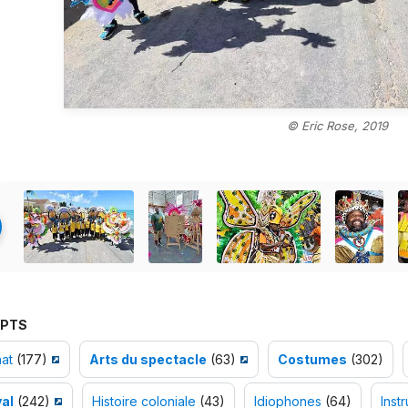
© Eric Rose, 2019
PTS
nat
(177)
Arts du spectacle
(63)
Costumes
(302)
val
(242)
Histoire coloniale
(43)
Idiophones
(64)
Inst