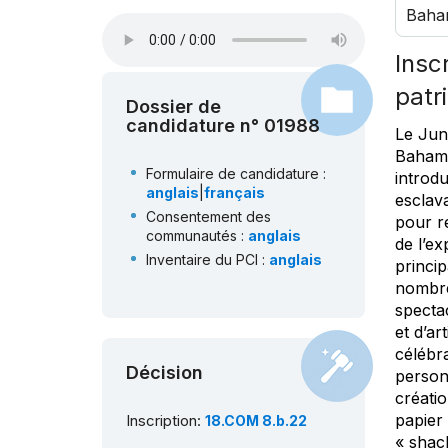
Baha
Insc
patr
Dossier de
candidature n° 01988
Le Junk
Bahama
Formulaire de candidature :
introd
anglais
|
français
esclava
Consentement des
pour re
communautés :
anglais
de l’ex
Inventaire du PCI :
anglais
princip
nombre
specta
et d’a
célébra
Décision
person
créati
papier
Inscription:
18.COM 8.b.22
« shack