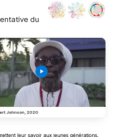
sentative du
é
play_arrow
ert Johnson, 2020
mettent leur savoir aux jeunes générations.