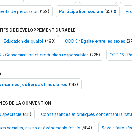
ments de percussion
(159)
Participation sociale
(35)
Pr
TIFS DE DÉVELOPPEMENT DURABLE
: Éducation de qualité
(493)
ODD 5 : Égalité entre les sexes
(37
2 : Consommation et production responsables
(225)
ODD 16 : Pai
S
 marines, côtières et insulaires
(143)
NES DE LA CONVENTION
u spectacle
(411)
Connaissances et pratiques concernant la natur
ues sociales, rituels et événements festifs
(584)
Savoir-faire liés