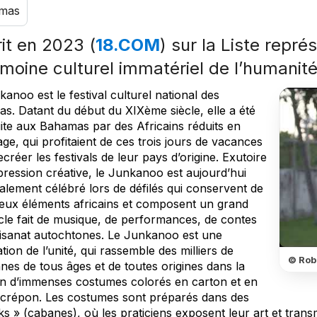
mas
rit en 2023 (
18.COM
) sur la Liste repré
imoine culturel immatériel de l’humanit
anoo est le festival culturel national des
s. Datant du début du XIXème siècle, elle a été
uite aux Bahamas par des Africains réduits en
ge, qui profitaient de ces trois jours de vacances
créer les festivals de leur pays d’origine. Exutoire
pression créative, le Junkanoo est aujourd’hui
alement célébré lors de défilés qui conservent de
ux éléments africains et composent un grand
cle fait de musique, de performances, de contes
rtisanat autochtones. Le Junkanoo est une
tion de l’unité, qui rassemble des milliers de
© Rob
nes de tous âges et de toutes origines dans la
on d’immenses costumes colorés en carton et en
 crépon. Les costumes sont préparés dans des
s » (cabanes), où les praticiens exposent leur art et trans