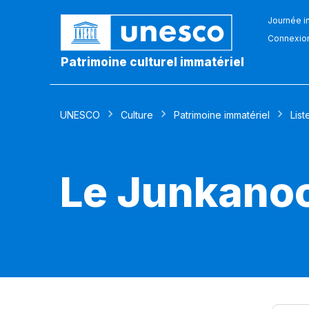
Journée in
Connexio
Patrimoine culturel immatériel
UNESCO
Culture
Patrimoine immatériel
List
Le Junkano