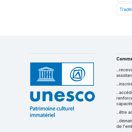
Tradit
Comme
...recev
assista
...inscr
...accéd
renforc
capacit
...être 
...deman
de l'em