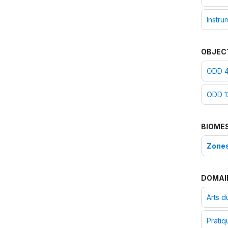
Instru
OBJEC
ODD 4 
ODD 1
BIOME
Zones
DOMAI
Arts d
Pratiq