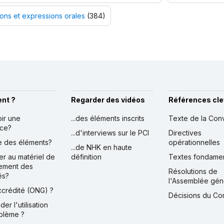
ions et expressions orales
(384)
nt ?
Regarder des vidéos
Références cle
oir une
...des éléments inscrits
Texte de la Con
nce?
...d'interviews sur le PCI
Directives
ire des éléments?
opérationnelles
...de NHK en haute
er au matériel de
définition
Textes fondame
ement des
Résolutions de
és?
l'Assemblée gén
accrédité (ONG) ?
Décisions du Co
der l'utilisation
blème ?