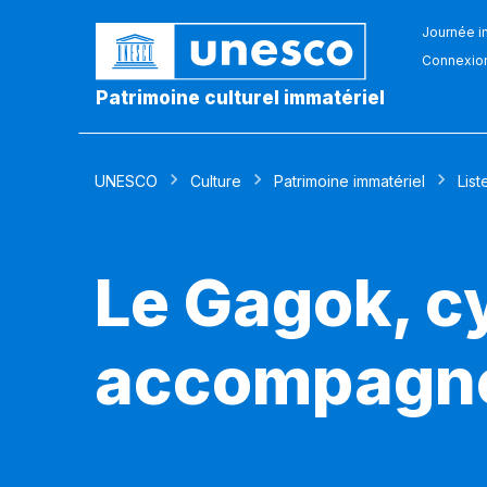
Journée in
Connexio
Patrimoine culturel immatériel
UNESCO
Culture
Patrimoine immatériel
List
Le Gagok, cy
accompagné