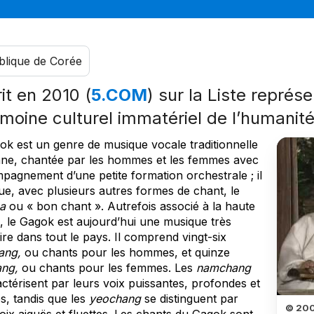
lique de Corée
rit en 2010 (
5.COM
) sur la Liste représ
imoine culturel immatériel de l’humanit
ok est un genre de musique vocale traditionnelle
ne, chantée par les hommes et les femmes avec
pagnement d’une petite formation orchestrale ; il
ue, avec plusieurs autres formes de chant, le
a
ou « bon chant ». Autrefois associé à la haute
é, le Gagok est aujourd’hui une musique très
re dans tout le pays. Il comprend vingt-six
ang,
ou chants pour les hommes, et quinze
ng,
ou chants pour les femmes. Les
namchang
ctérisent par leurs voix puissantes, profondes et
s, tandis que les
yeochang
se distinguent par
© 200