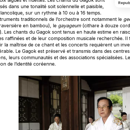
oix aiguës et fluettes. Les chants du Gagok sont
Republ
s dans une tonalité soit solennelle et paisible,
élancolique, sur un rythme à 10 ou à 16 temps.
struments traditionnels de l’orchestre sont notamment le
ge
 traversière en bambou), le
gayageum
(cithare à douze cord
). Les chants du Gagok sont tenus en haute estime en raiso
es raffinées et de leur composition musicale recherchée. Il
r la maîtrise de ce chant et les concerts requièrent un inv
érable. Le Gagok est préservé et transmis dans des centres
iens, leurs communautés et des associations spécialisées. L
on de l’identité coréenne.