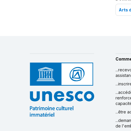
Arts 
Comme
...recev
assista
...inscr
...accéd
renforc
capacit
...être 
...deman
de l'em