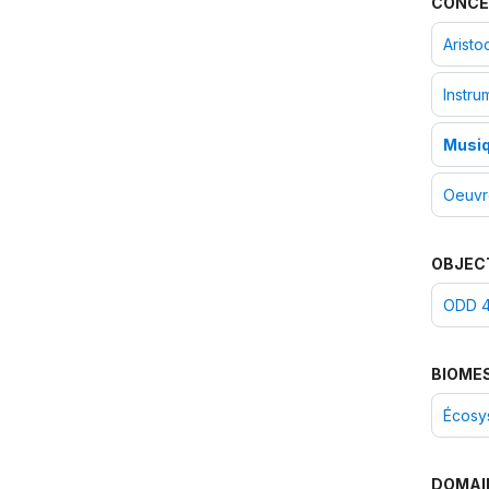
CONCE
Aristo
Instru
Musiq
Oeuvre
OBJEC
ODD 4 
BIOME
Écosy
DOMAI