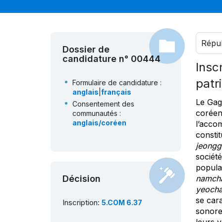
Répub
Dossier de
candidature n° 00444
Insc
patr
Formulaire de candidature :
anglais
|
français
Le Gag
Consentement des
coréen
communautés :
anglais/coréen
l’accom
constit
jeongg
sociét
populai
Décision
namch
yeocha
se cara
Inscription:
5.COM 6.37
sonore