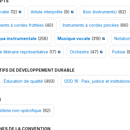
PTS
cratie
(12)
Artiste interprète
(9)
Bois (instruments)
(62)
ments à cordes frottées
(40)
Instruments à cordes pincées
(66)
ue instrumentale
(258)
Musique vocale
(319)
Notatio
 littéraire représentative
(17)
Orchestre
(47)
Poésie
(9
TIFS DE DÉVELOPPEMENT DURABLE
: Éducation de qualité
(493)
ODD 16 : Paix, justice et institution
S
stème non-spécifique
(92)
NES DE LA CONVENTION