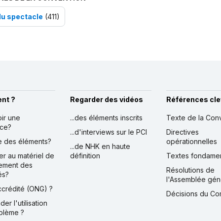
du spectacle
(411)
nt ?
Regarder des vidéos
Références cle
oir une
...des éléments inscrits
Texte de la Con
nce?
...d'interviews sur le PCI
Directives
ire des éléments?
opérationnelles
...de NHK en haute
er au matériel de
définition
Textes fondame
ement des
Résolutions de
és?
l'Assemblée gén
accrédité (ONG) ?
Décisions du Co
der l'utilisation
blème ?