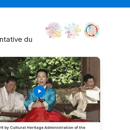
entative du
é
play_arrow
9 by Cultural Heritage Administration of the