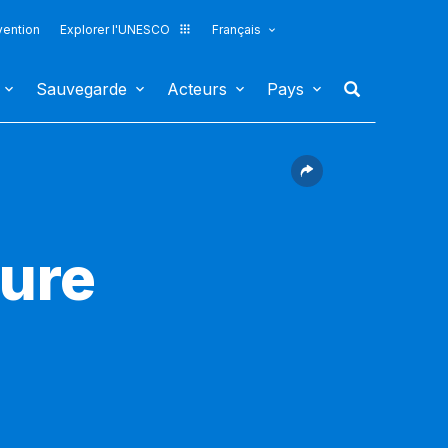
vention
Explorer l'UNESCO
Français
Sauvegarde
Acteurs
Pays
vure