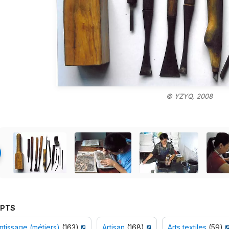
© YZYQ, 2008
PTS
tissage (métiers)
(163)
Artisan
(168)
Arts textiles
(59)