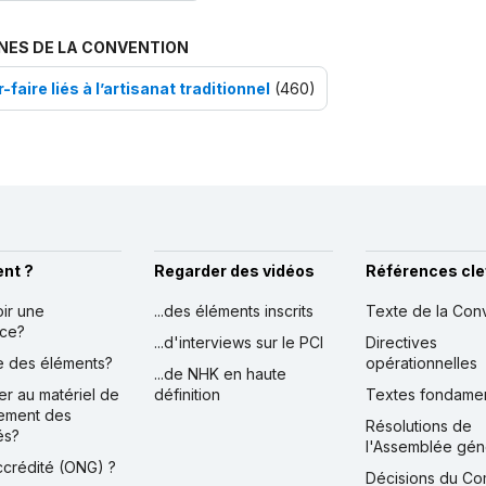
NES DE LA CONVENTION
-faire liés à l’artisanat traditionnel
(460)
nt ?
Regarder des vidéos
Références cle
oir une
...des éléments inscrits
Texte de la Con
nce?
...d'interviews sur le PCI
Directives
ire des éléments?
opérationnelles
...de NHK en haute
er au matériel de
définition
Textes fondame
ement des
Résolutions de
és?
l'Assemblée gén
accrédité (ONG) ?
Décisions du Co