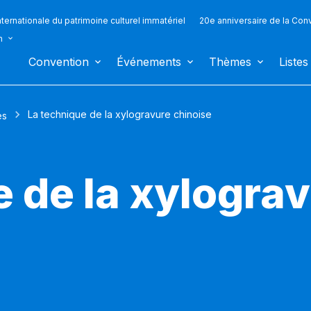
ternationale du patrimoine culturel immatériel
20e anniversaire de la Con
n
Convention
Événements
Thèmes
Listes
La technique de la xylogravure chinoise
es
e de la xylogra