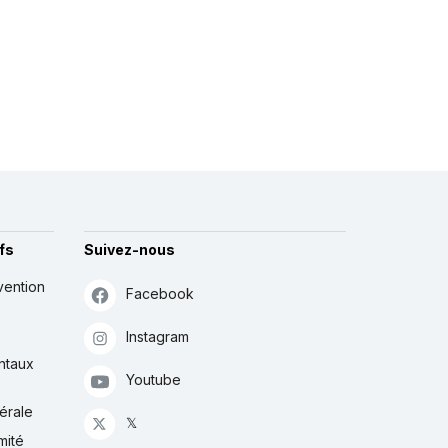
fs
Suivez-nous
vention
Facebook
Instagram
ntaux
Youtube
érale
𝕏
mité