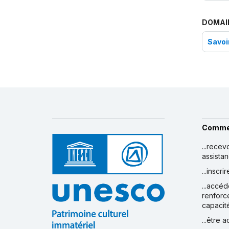
DOMAI
Savoir
Comme
...recev
assista
...inscr
...accéd
renforc
capacit
...être 