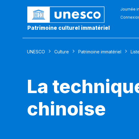
Journée in
Connexio
Patrimoine culturel immatériel
UNESCO
Culture
Patrimoine immatériel
List
La techniqu
chinoise