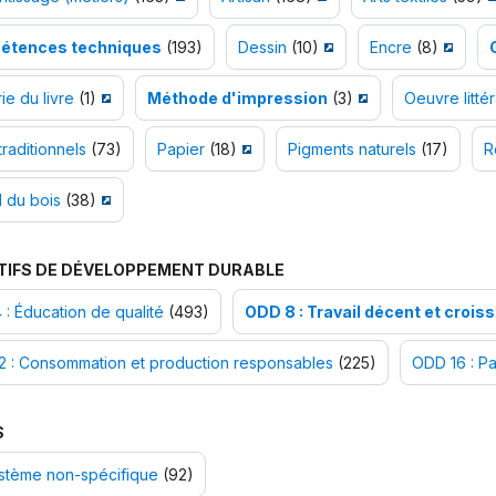
étences techniques
(193)
Dessin
(10)
Encre
(8)
ie du livre
(1)
Méthode d'impression
(3)
Oeuvre litté
traditionnels
(73)
Papier
(18)
Pigments naturels
(17)
R
l du bois
(38)
TIFS DE DÉVELOPPEMENT DURABLE
: Éducation de qualité
(493)
ODD 8 : Travail décent et croi
2 : Consommation et production responsables
(225)
ODD 16 : Pai
S
stème non-spécifique
(92)