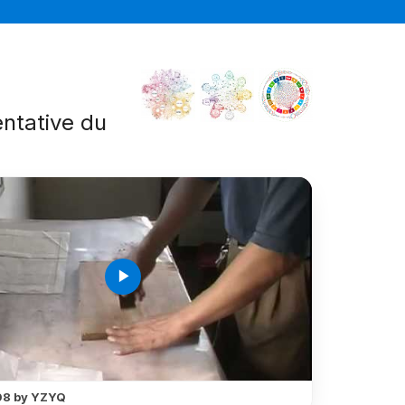
entative du
é
play_arrow
8 by YZYQ