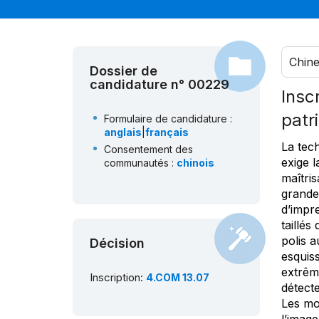
Chin
Dossier de
candidature n° 00229
Insc
patr
Formulaire de candidature :
anglais
|
français
La tech
Consentement des
exige l
communautés :
chinois
maîtris
grande 
d’impr
taillés
polis a
Décision
esquis
extrêm
Inscription:
4.COM 13.07
détecte
Les mot