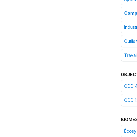
Comp
Industr
Outils 
Travai
OBJEC
ODD 4 
ODD 1
BIOME
Écosy