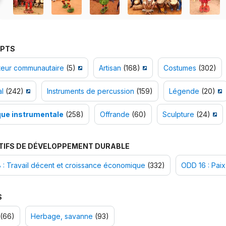
PTS
teur communautaire
(5)
Artisan
(168)
Costumes
(302)
al
(242)
Instruments de percussion
(159)
Légende
(20)
ue instrumentale
(258)
Offrande
(60)
Sculpture
(24)
TIFS DE DÉVELOPPEMENT DURABLE
: Travail décent et croissance économique
(332)
ODD 16 : Paix,
S
(66)
Herbage, savanne
(93)