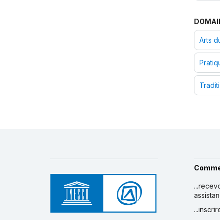
DOMAI
Arts d
Pratiq
Tradit
Comme
...recev
assista
...inscr