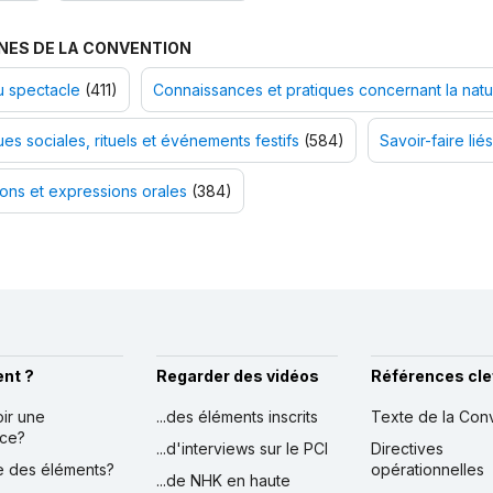
NES DE LA CONVENTION
u spectacle
(411)
Connaissances et pratiques concernant la natur
ues sociales, rituels et événements festifs
(584)
Savoir-faire liés
ions et expressions orales
(384)
nt ?
Regarder des vidéos
Références cle
oir une
...des éléments inscrits
Texte de la Con
nce?
...d'interviews sur le PCI
Directives
ire des éléments?
opérationnelles
...de NHK en haute