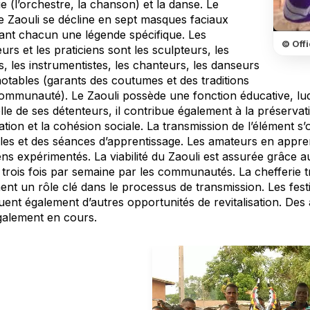
 (l’orchestre, la chanson) et la danse. Le
 Zaouli se décline en sept masques faciaux
sant chacun une légende spécifique. Les
© Offi
urs et les praticiens sont les sculpteurs, les
s, les instrumentistes, les chanteurs, les danseurs
notables (garants des coutumes et des traditions
ommunauté). Le Zaouli possède une fonction éducative, ludiq
lle de ses détenteurs, il contribue également à la préservat
ration et la cohésion sociale. La transmission de l’élément s
les et des séances d’apprentissage. Les amateurs en appren
ens expérimentés. La viabilité du Zaouli est assurée grâce 
trois fois par semaine par les communautés. La chefferie tra
nt un rôle clé dans le processus de transmission. Les festi
uent également d’autres opportunités de revitalisation. Des
galement en cours.