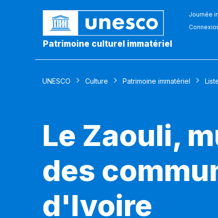
Journée in
Connexio
Patrimoine culturel immatériel
UNESCO
Culture
Patrimoine immatériel
List
Le Zaouli, 
des commun
d'Ivoire