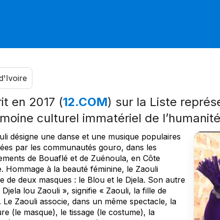
d'Ivoire
it en 2017 (
12.COM
) sur la Liste repré
imoine culturel immatériel de l’humanit
uli désigne une danse et une musique populaires
uées par les communautés gouro, dans les
ements de Bouaflé et de Zuénoula, en Côte
re. Hommage à la beauté féminine, le Zaouli
re de deux masques : le Blou et le Djela. Son autre
Djela lou Zaouli », signifie « Zaouli, la fille de
. Le Zaouli associe, dans un même spectacle, la
re (le masque), le tissage (le costume), la