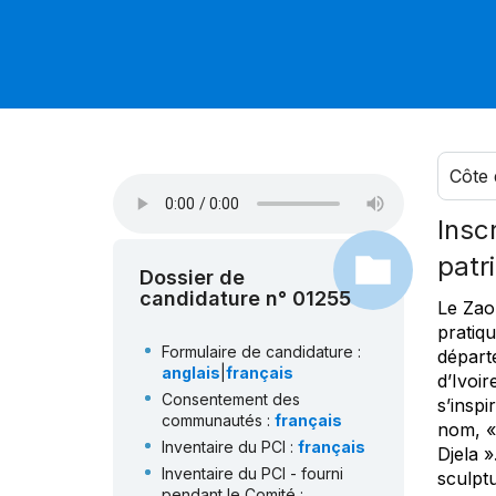
Côte 
Inscr
patr
Dossier de
candidature n° 01255
Le Zao
pratiq
Formulaire de candidature :
départ
anglais
|
français
d’Ivoi
Consentement des
s’inspi
communautés :
français
nom, « 
Inventaire du PCI :
français
Djela »
Inventaire du PCI - fourni
sculptu
pendant le Comité :