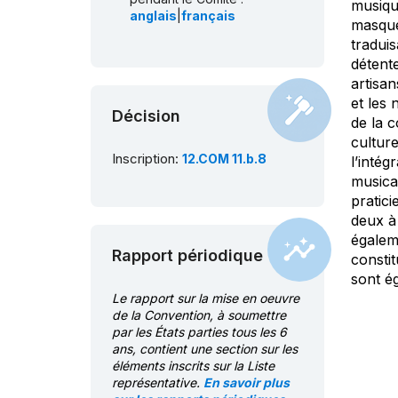
musique
anglais
|
français
masque
tradui
détente
artisan
et les 
Décision
de la c
culture
Inscription:
12.COM 11.b.8
l’intég
musica
pratici
deux à 
égaleme
Rapport périodique
constit
sont é
Le rapport sur la mise en oeuvre
de la Convention, à soumettre
par les États parties tous les 6
ans, contient une section sur les
éléments inscrits sur la Liste
représentative.
En savoir plus