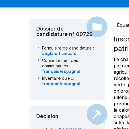
Équa
Dossier de
candidature n° 00729
Insc
patr
Formulaire de candidature :
anglais
|
français
Le chap
Consentement des
palmier
communautés :
français/espagnol
agricul
récolte
Inventaire du PCI :
français/espagnol
verte q
chloro
ultérie
prenne
la calo
Décision
chapea
selon l