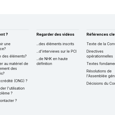
nt ?
Regarder des vidéos
Références cle
oir une
...des éléments inscrits
Texte de la Con
nce?
...d'interviews sur le PCI
Directives
ire des éléments?
opérationnelles
...de NHK en haute
er au matériel de
définition
Textes fondame
ement des
Résolutions de
és?
l'Assemblée gén
accrédité (ONG) ?
Décisions du Co
der l'utilisation
blème ?
contacter ?