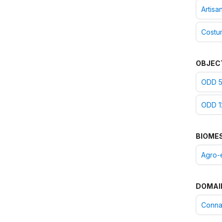
Artisa
Costu
OBJEC
ODD 5 
ODD 1
BIOME
Agro-
DOMAI
Connai