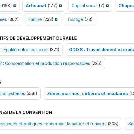
n
(168)
Artisanat
(177)
Capital social
(7)
Chape
mes
(302)
Famille
(233)
Tissage
(73)
TIFS DE DÉVELOPPEMENT DURABLE
: Égalité entre les sexes
(371)
ODD 8 : Travail décent et cr
2 : Consommation et production responsables
(225)
S
écosystèmes
(456)
Zones marines, côtières et insulaires
(1
NES DE LA CONVENTION
ssances et pratiques concernant la nature et l’univers
(308)
Sav