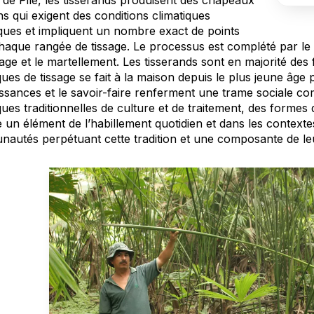
 de Pile, les tisserands produisent des chapeaux
ns qui exigent des conditions climatiques
iques et impliquent un nombre exact de points
haque rangée de tissage. Le processus est complété par le 
ge et le martellement. Les tisserands sont en majorité des 
ues de tissage se fait à la maison depuis le plus jeune âge pa
ssances et le savoir-faire renferment une trame sociale c
ues traditionnelles de culture et de traitement, des formes 
n élément de l’habillement quotidien et dans les contextes fe
autés perpétuant cette tradition et une composante de leu