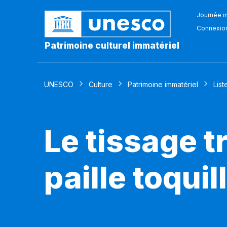
Journée in
Connexio
Patrimoine culturel immatériel
UNESCO
Culture
Patrimoine immatériel
List
Le tissage t
paille toqui