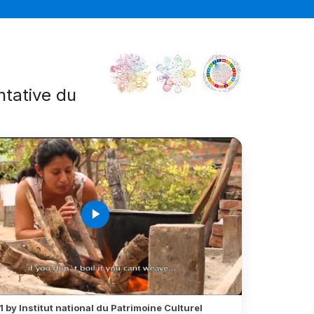
ntative du
é
play_arrow
 by Institut national du Patrimoine Culturel