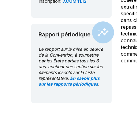
côtière
Inscription:
7.COM 11.12
extrafi
spécif
dans c
repassa
techniq
Rapport périodique
connai
techniq
Le rapport sur la mise en oeuvre
comme u
de la Convention, à soumettre
commun
par les États parties tous les 6
ans, contient une section sur les
éléments inscrits sur la Liste
représentative.
En savoir plus
sur les rapports périodiques
.