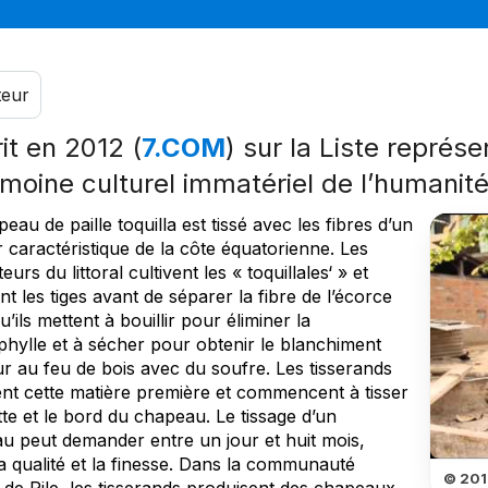
teur
rit en 2012 (
7.COM
) sur la Liste représe
imoine culturel immatériel de l’humanit
eau de paille toquilla est tissé avec les fibres d’un
 caractéristique de la côte équatorienne. Les
teurs du littoral cultivent les « toquillales‘ » et
nt les tiges avant de séparer la fibre de l’écorce
u’ils mettent à bouillir pour éliminer la
phylle et à sécher pour obtenir le blanchiment
ur au feu de bois avec du soufre. Les tisserands
nt cette matière première et commencent à tisser
tte et le bord du chapeau. Le tissage d’un
u peut demander entre un jour et huit mois,
a qualité et la finesse. Dans la communauté
© 2011