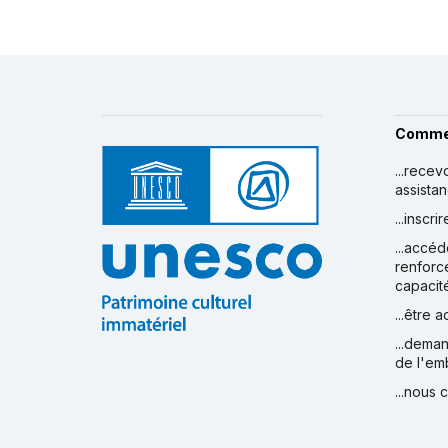
Comme
...recev
assista
...inscr
...accéd
renforc
capacit
...être 
...deman
de l'em
...nous 