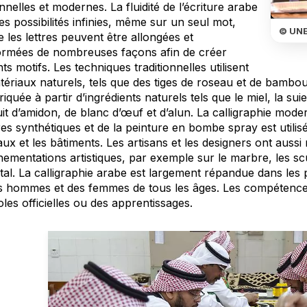
onnelles et modernes. La fluidité de l’écriture arabe
es possibilités infinies, même sur un seul mot,
© UN
 les lettres peuvent être allongées et
ormées de nombreuses façons afin de créer
nts motifs. Les techniques traditionnelles utilisent
ériaux naturels, tels que des tiges de roseau et de bambou 
riquée à partir d’ingrédients naturels tels que le miel, la sui
uit d’amidon, de blanc d’œuf et d’alun. La calligraphie mod
es synthétiques et de la peinture en bombe spray est utilisée 
x et les bâtiments. Les artisans et les designers ont aussi 
ementations artistiques, par exemple sur le marbre, les scu
tal. La calligraphie arabe est largement répandue dans les 
s hommes et des femmes de tous les âges. Les compétences
les officielles ou des apprentissages.