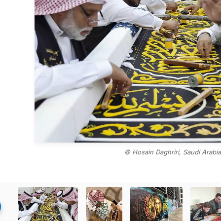
© Hosain Daghriri, Saudi Arabi