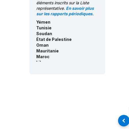
éléments inscrits sur la Liste
Consentement des
représentative.
En savoir plus
communautés - Égypte :
sur les rapports périodiques
.
anglais/arabe
Consentement des
Yémen
communautés - Bahreïn :
Tunisie
anglais/arabe
Soudan
État de Palestine
Consentement des
communautés - Algérie :
Oman
français/arabe
Mauritanie
Maroc
Consentement des
Liban
communautés - Arabie
Koweït
saoudite :
anglais/arabe
Jordanie
Consentement des
Iraq
communautés - Yémen :
Émirats arabes unis
anglais/arabe
Égypte
Consentement des
Bahreïn
communautés - Oman :
Arabie saoudite
anglais/arabe
Algérie
Inventaire du PCI - Yémen :
anglais/arabe
Inventaire du PCI - Émirats
arabes unis :
anglais/arabe