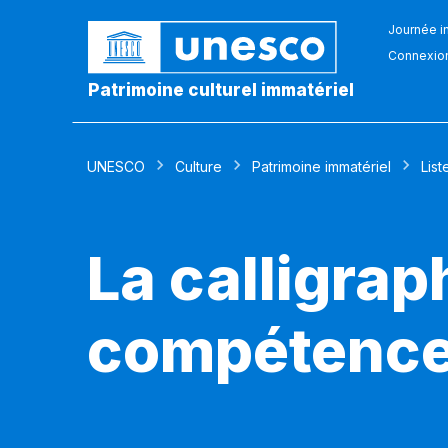
Journée in
Connexio
Patrimoine culturel immatériel
UNESCO
Culture
Patrimoine immatériel
List
La calligrap
compétences