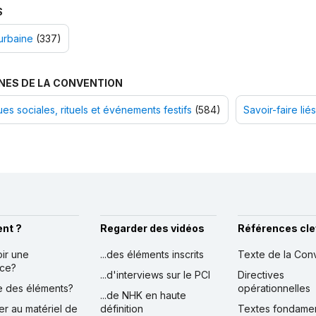
S
urbaine
(337)
NES DE LA CONVENTION
ues sociales, rituels et événements festifs
(584)
Savoir-faire liés
nt ?
Regarder des vidéos
Références cle
oir une
...des éléments inscrits
Texte de la Con
nce?
...d'interviews sur le PCI
Directives
ire des éléments?
opérationnelles
...de NHK en haute
er au matériel de
définition
Textes fondame