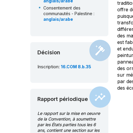
anglais/arabe
traditi
Consentement des
offre d
communautés - Palestine :
puisque
anglais/arabe
transf
Consentement des
différe
communautés - Maroc :
des mat
français/arabe
est fab
Consentement des
et end
communautés - Mauritanie :
Décision
peintur
français/arabe
panneau
Consentement des
Inscription:
16.COM 8.b.35
des orn
communautés - Liban :
français/arabe
sur mé
par de
Consentement des
communautés - Koweït :
des éco
anglais/arabe
Rapport périodique
Consentement des
communautés - Jordanie :
anglais/arabe
Le rapport sur la mise en oeuvre
Consentement des
de la Convention, à soumettre
communautés - Iraq :
par les États parties tous les 6
anglais/arabe
ans, contient une section sur les