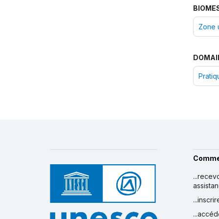
Inventaire du PCI - Arabie
BIOME
saoudite :
anglais/arabe
Inventaire du PCI - Oman :
Zone 
anglais/arabe
Inventaire du PCI - Jordanie :
anglais/arabe
DOMAI
Inventaire du PCI - Égypte :
anglais/arabe
Pratiq
Comme
...recev
assista
...inscr
...accéd