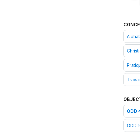
Inventaire du PCI - Tunisie :
français/arabe
Inventaire du PCI - Soudan :
CONCE
anglais/arabe
Inventaire du PCI - Palestine :
Alpha
anglais/arabe
Inventaire du PCI - Maroc :
Christ
français
Inventaire du PCI -
Pratiq
Mauritanie :
français
Inventaire du PCI - Liban :
Travai
français/arabe
Inventaire du PCI - Koweït :
anglais/arabe
OBJEC
Inventaire du PCI - Iraq :
anglais/arabe
ODD 4
Inventaire du PCI - Bahreïn :
anglais/arabe
ODD 16
Inventaire du PCI - Algérie :
français/arabe