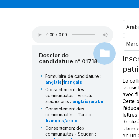
Arabi
Maro
Dossier de
Insc
candidature n° 01718
patr
Formulaire de candidature :
La call
anglais
|
français
consist
Consentement des
avec fl
communautés - Émirats
Cette p
arabes unis :
anglais/arabe
l’éduca
Consentement des
lettres
communautés - Tunisie :
français/arabe
droite 
Consentement des
claire 
communautés - Soudan :
en un a