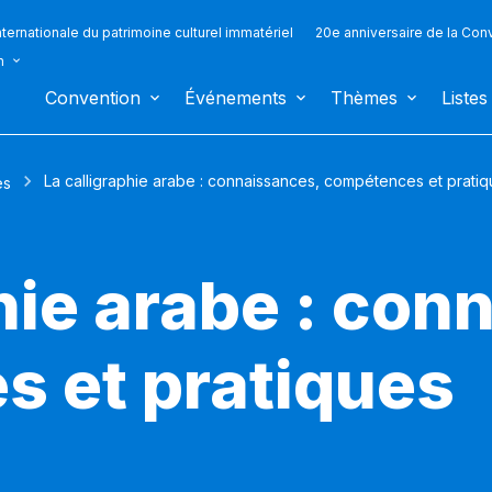
ternationale du patrimoine culturel immatériel
20e anniversaire de la Con
n
Convention
Événements
Thèmes
Listes
La calligraphie arabe : connaissances, compétences et prati
es
hie arabe : con
 et pratiques