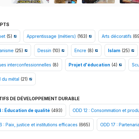
PTS
bet
(5)
Apprentissage (métiers)
(163)
Arts décoratifs
(6
ianisme
(25)
Dessin
(10)
Encre
(8)
Islam
(25)
ues interconfessionnelles
(8)
Projet d'éducation
(4)
Scu
l du métal
(21)
TIFS DE DÉVELOPPEMENT DURABLE
 : Éducation de qualité
(493)
ODD 12 : Consommation et produ
 : Paix, justice et institutions efficaces
(665)
ODD 17 : Partenaria