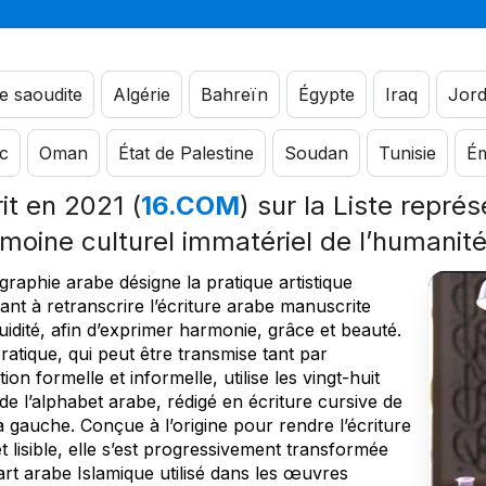
e saoudite
Algérie
Bahreïn
Égypte
Iraq
Jord
c
Oman
État de Palestine
Soudan
Tunisie
Ém
rit en 2021 (
16.COM
) sur la Liste repré
imoine culturel immatériel de l’humanit
igraphie arabe désigne la pratique artistique
ant à retranscrire l’écriture arabe manuscrite
uidité, afin d’exprimer harmonie, grâce et beauté.
ratique, qui peut être transmise tant par
tion formelle et informelle, utilise les vingt-huit
 de l’alphabet arabe, rédigé en écriture cursive de
à gauche. Conçue à l’origine pour rendre l’écriture
et lisible, elle s’est progressivement transformée
rt arabe Islamique utilisé dans les œuvres