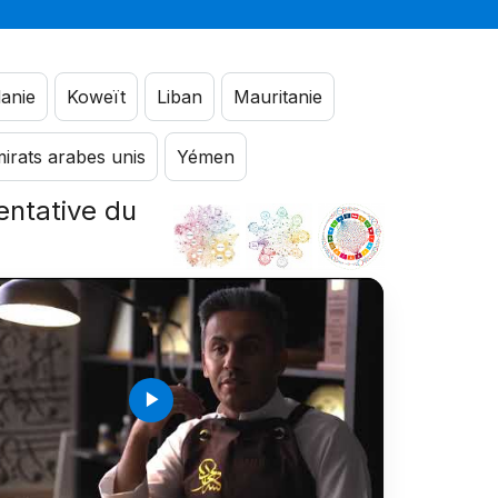
anie
Koweït
Liban
Mauritanie
irats arabes unis
Yémen
sentative du
é
play_arrow