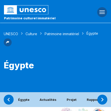
Togg
navi
Patrimoine culturel immatériel
Égypte
UNESCO
Culture
Patrimoine immatériel
Égypte
Égypte
Actualités
Projet
Rapport pério