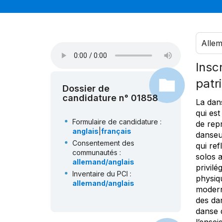
Alle
Insc
patr
Dossier de
candidature n° 01858
La dan
qui est
Formulaire de candidature :
de rep
anglais
|
français
danseu
Consentement des
qui ref
communautés :
solos a
allemand/anglais
privilég
Inventaire du PCI :
physiq
allemand/anglais
modern
des da
danse d