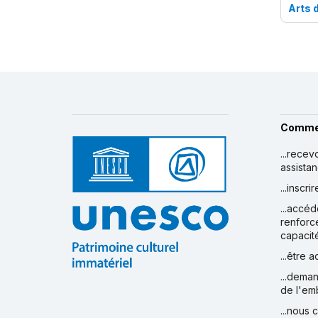
Arts 
Comme
...recev
assista
...inscr
...accéd
renforc
capacit
...être 
...deman
de l'em
...nous 