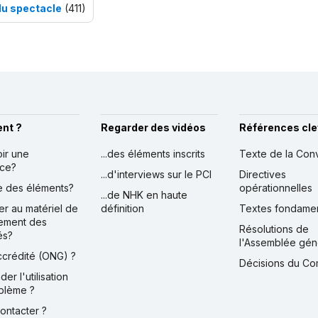
du spectacle
(411)
nt ?
Regarder des vidéos
Références cle
oir une
...des éléments inscrits
Texte de la Con
nce?
...d'interviews sur le PCI
Directives
ire des éléments?
opérationnelles
...de NHK en haute
er au matériel de
définition
Textes fondame
ement des
Résolutions de
és?
l'Assemblée gén
accrédité (ONG) ?
Décisions du Co
der l'utilisation
blème ?
contacter ?