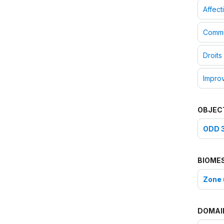
Affecti
Commu
Droits
Improv
OBJEC
ODD 3
BIOME
Zone 
DOMAI