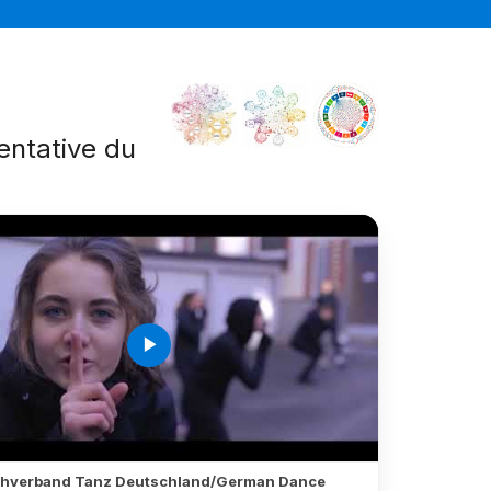
sentative du
é
play_arrow
hverband Tanz Deutschland/German Dance