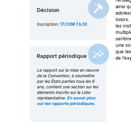
l’ense
ainsi q
Décision
adolesc
loisir
Inscription:
17.COM 7.b.10
les ins
multip
sentim
une sou
que le
Rapport périodique
de l’ex
Le rapport sur la mise en oeuvre
de la Convention, à soumettre
par les États parties tous les 6
ans, contient une section sur les
éléments inscrits sur la Liste
représentative.
En savoir plus
sur les rapports périodiques
.