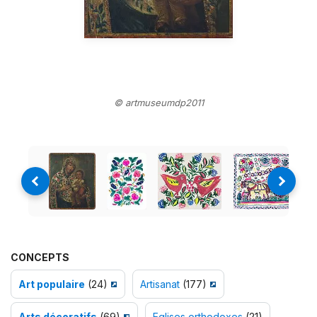
© artmuseumdp2011
CONCEPTS
Art populaire
(24)
Artisanat
(177)
Arts décoratifs
(69)
Eglises orthodoxes
(21)