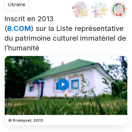
Ukraine
Inscrit en 2013
(
8.COM
) sur la Liste représentative
du patrimoine culturel immatériel de
l’humanité
play_arrow
© Promysel, 2013