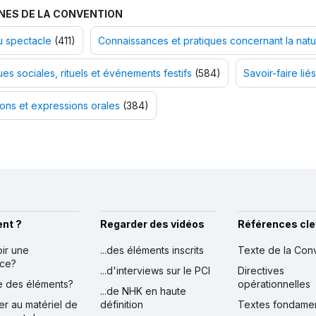
NES DE LA CONVENTION
u spectacle
(411)
Connaissances et pratiques concernant la natur
ues sociales, rituels et événements festifs
(584)
Savoir-faire liés
ions et expressions orales
(384)
nt ?
Regarder des vidéos
Références cle
oir une
...des éléments inscrits
Texte de la Con
nce?
...d'interviews sur le PCI
Directives
ire des éléments?
opérationnelles
...de NHK en haute
er au matériel de
définition
Textes fondame