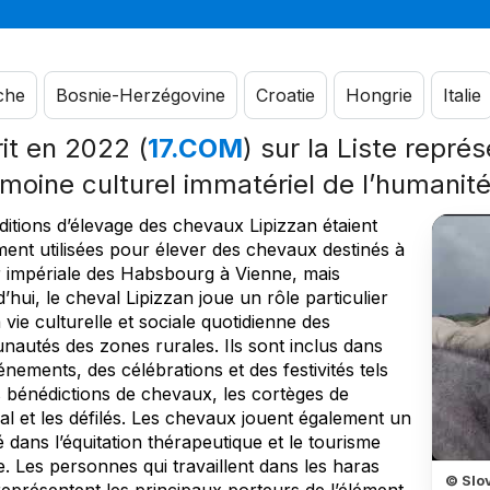
che
Bosnie-Herzégovine
Croatie
Hongrie
Italie
rit en 2022 (
17.COM
) sur la Liste repré
imoine culturel immatériel de l’humanit
ditions d’élevage des chevaux Lipizzan étaient
ement utilisées pour élever des chevaux destinés à
r impériale des Habsbourg à Vienne, mais
’hui, le cheval Lipizzan joue un rôle particulier
 vie culturelle et sociale quotidienne des
autés des zones rurales. Ils sont inclus dans
nements, des célébrations et des festivités tels
s bénédictions de chevaux, les cortèges de
al et les défilés. Les chevaux jouent également un
é dans l’équitation thérapeutique et le tourisme
. Les personnes qui travaillent dans les haras
© Slo