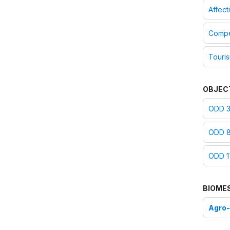
Affecti
Compét
Touri
OBJEC
ODD 3 
ODD 8 
ODD 17
BIOME
Agro