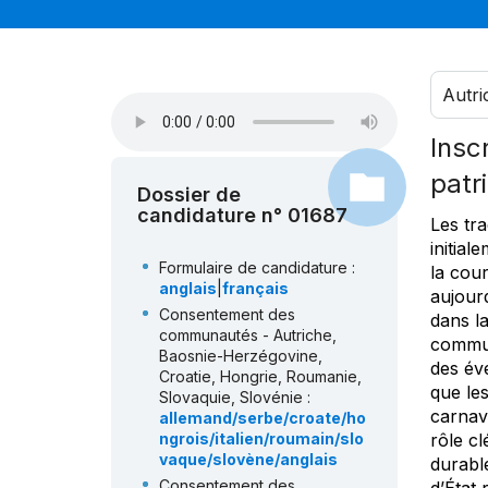
Autri
Insc
patr
Dossier de
candidature n° 01687
Les tra
initial
Formulaire de candidature :
la cou
anglais
|
français
aujourd
Consentement des
dans la
communautés - Autriche,
commun
Baosnie-Herzégovine,
des évé
Croatie, Hongrie, Roumanie,
que le
Slovaquie, Slovénie :
carnav
allemand/serbe/croate/ho
ngrois/italien/roumain/slo
rôle cl
vaque/slovène/anglais
durable
Consentement des