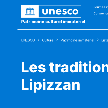
Journée in
Connexio
Patrimoine culturel immatériel
UNESCO
Culture
Patrimoine immatériel
List
Les traditi
Lipizzan