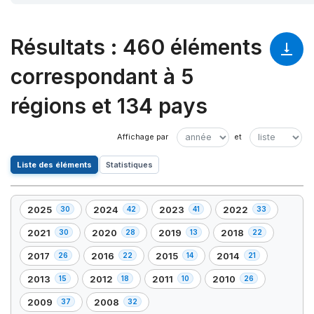
Résultats
:
460 éléments
correspondant à 5
régions et 134 pays
Liste des éléments
Statistiques
2025
2024
2023
2022
30
42
41
33
,
,
,
,
30
42
41
33
2021
2020
2019
2018
30
28
13
22
,
,
,
,
élément(s)
élément(s)
élément(s)
élément(s)
30
28
13
22
2017
2016
2015
2014
26
22
14
21
,
,
,
,
élément(s)
élément(s)
élément(s)
élément(s)
26
22
14
21
2013
2012
2011
2010
15
18
10
26
,
,
,
,
élément(s)
élément(s)
élément(s)
élément(s)
15
18
10
26
2009
2008
37
32
,
,
élément(s)
élément(s)
élément(s)
élément(s)