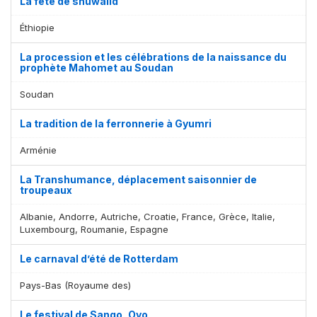
La fête de shuwalid
Éthiopie
La procession et les célébrations de la naissance du
prophète Mahomet au Soudan
Soudan
La tradition de la ferronnerie à Gyumri
Arménie
La Transhumance, déplacement saisonnier de
troupeaux
Albanie, Andorre, Autriche, Croatie, France, Grèce, Italie,
Luxembourg, Roumanie, Espagne
Le carnaval d’été de Rotterdam
Pays-Bas (Royaume des)
Le festival de Sango, Oyo