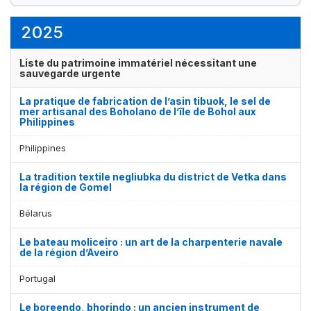
37
32
élément(s)
élément(s)
2025
Liste du patrimoine immatériel nécessitant une
sauvegarde urgente
La pratique de fabrication de l’asin tibuok, le sel de
mer artisanal des Boholano de l’île de Bohol aux
Philippines
Philippines
La tradition textile negliubka du district de Vetka dans
la région de Gomel
Bélarus
Le bateau moliceiro : un art de la charpenterie navale
de la région d’Aveiro
Portugal
Le boreendo, bhorindo : un ancien instrument de