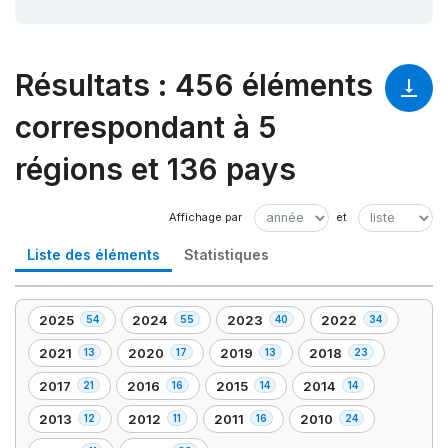
Résultats
:
456 éléments
correspondant à 5
régions et 136 pays
Liste des éléments
Statistiques
2025
2024
2023
2022
54
55
40
34
,
,
,
,
54
55
40
34
2021
2020
2019
2018
13
17
13
23
,
,
,
,
élément(s)
élément(s)
élément(s)
élément(s)
13
17
13
23
2017
2016
2015
2014
21
16
14
14
,
,
,
,
élément(s)
élément(s)
élément(s)
élément(s)
21
16
14
14
2013
2012
2011
2010
12
11
16
24
,
,
,
,
élément(s)
élément(s)
élément(s)
élément(s)
12
11
16
24