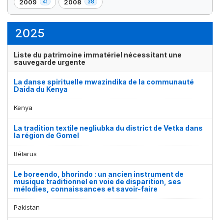
2009
2008
41
38
,
,
élément(s)
élément(s)
élément(s)
élément(s)
41
38
élément(s)
élément(s)
2025
Liste du patrimoine immatériel nécessitant une
sauvegarde urgente
La danse spirituelle mwazindika de la communauté
Daida du Kenya
Kenya
La tradition textile negliubka du district de Vetka dans
la région de Gomel
Bélarus
Le boreendo, bhorindo : un ancien instrument de
musique traditionnel en voie de disparition, ses
mélodies, connaissances et savoir-faire
Pakistan