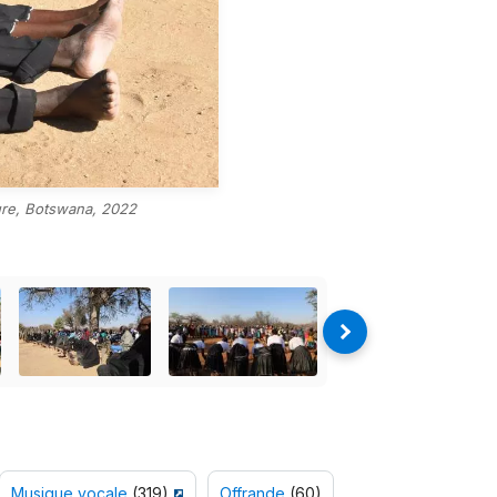
ture, Botswana, 2022
Musique vocale
(319)
Offrande
(60)