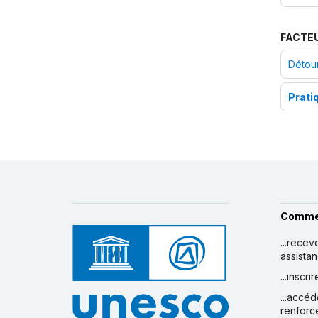
FACTE
Détou
Prati
Comme
...recev
assista
...inscr
...accéd
renforc