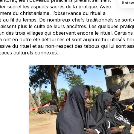
mentorat, les nouveaux praticiens prêtant serment
Botsw
er secret les aspects sacrés de la pratique. Avec
ment du christianisme, l’observance du rituel a
 au fil du temps. De nombreux chefs traditionnels se sont 
issent plus le culte de leurs ancêtres. Les quelques pratiq
un des trois villages qui observent encore le rituel. Certain
 ont en outre été détournés et sont aujourd’hui utilisés ho
sive du rituel et au non-respect des tabous qui lui sont ass
paces culturels connexes.