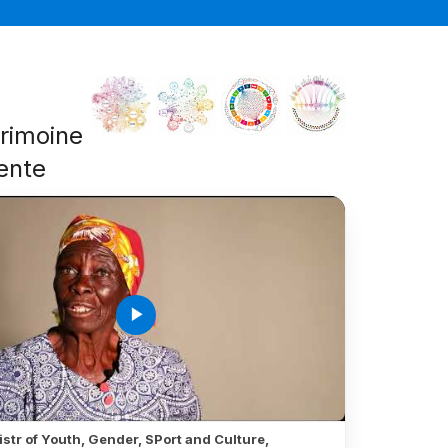
trimoine
ente
play_arrow
str of Youth, Gender, SPort and Culture,