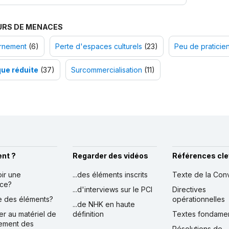
URS DE MENACES
rnement
(6)
Perte d'espaces culturels
(23)
Peu de praticie
que réduite
(37)
Surcommercialisation
(11)
nt ?
Regarder des vidéos
Références cle
oir une
...des éléments inscrits
Texte de la Con
nce?
...d'interviews sur le PCI
Directives
ire des éléments?
opérationnelles
...de NHK en haute
er au matériel de
définition
Textes fondame
ement des
Résolutions de