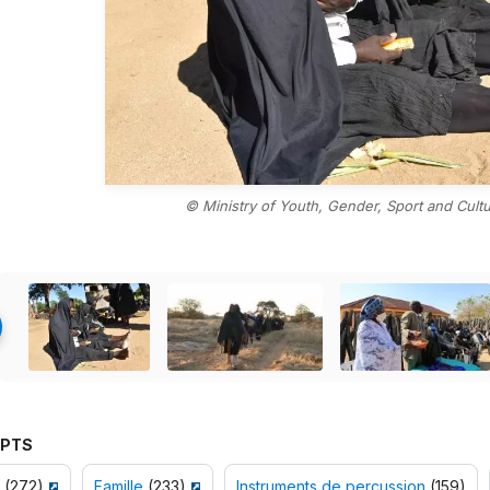
© Ministry of Youth, Gender, Sport and Cul
PTS
(272)
Famille
(233)
Instruments de percussion
(159)