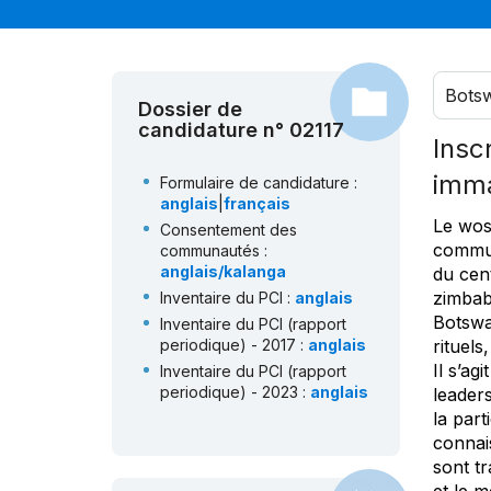
Bots
Dossier de
candidature n° 02117
Insc
imma
Formulaire de candidature :
anglais
|
français
Le wosa
Consentement des
commun
communautés :
anglais/kalanga
du cen
zimbabw
Inventaire du PCI :
anglais
Botswa
Inventaire du PCI (rapport
periodique) - 2017 :
anglais
rituels
Il s’ag
Inventaire du PCI (rapport
periodique) - 2023 :
anglais
leaders
la par
connai
sont tr