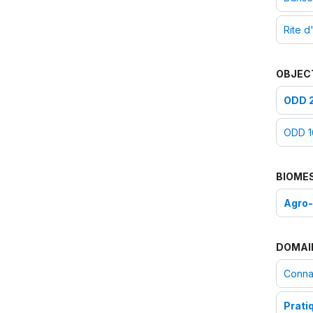
Rite d'
OBJEC
ODD 2
ODD 16
BIOME
Agro
DOMAI
Connai
Prati