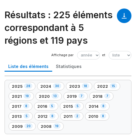
Résultats
:
225 éléments
correspondant à 5
régions et 119 pays
Liste des éléments
Statistiques
2025
2024
2023
2022
28
30
18
15
,
,
,
,
28
30
18
15
2021
2020
2019
2018
19
13
7
7
,
,
,
,
élément(s)
élément(s)
élément(s)
élément(s)
19
13
7
7
2017
2016
2015
2014
8
5
5
8
,
,
,
,
élément(s)
élément(s)
élément(s)
élément(s)
8
5
5
8
2013
2012
2011
2010
5
8
2
8
,
,
,
,
élément(s)
élément(s)
élément(s)
élément(s)
5
8
2
8
2009
2008
20
19
,
,
élément(s)
élément(s)
élément(s)
élément(s)
20
19