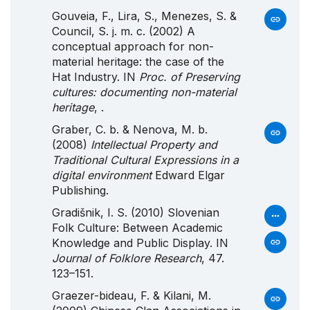
Gouveia, F., Lira, S., Menezes, S. &
Council, S. j. m. c. (2002) A
conceptual approach for non-
material heritage: the case of the
Hat Industry. IN
Proc. of Preserving
cultures: documenting non-material
heritage
, .
Graber, C. b. & Nenova, M. b.
(2008)
Intellectual Property and
Traditional Cultural Expressions in a
digital environment
Edward Elgar
Publishing.
Gradišnik, I. S. (2010) Slovenian
Folk Culture: Between Academic
Knowledge and Public Display. IN
Journal of Folklore Research
, 47.
123–151.
Graezer-bideau, F. & Kilani, M.