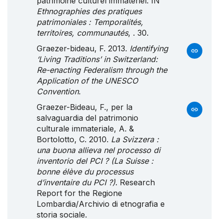
patrimoine culturel immatériel. IN
Ethnographies des pratiques
patrimoniales : Temporalités,
territoires, communautés
, . 30.
Graezer-bideau, F. 2013.
Identifying
‘Living Traditions’ in Switzerland:
Re-enacting Federalism through the
Application of the UNESCO
Convention
.
Graezer-Bideau, F., per la
salvaguardia del patrimonio
culturale immateriale, A. &
Bortolotto, C. 2010.
La
Svizzera
:
una buona allieva nel processo di
inventorio del
PCI
? (
La
Suisse
:
bonne élève du processus
d’inventaire du
PCI
?)
. Research
Report for the Regione
Lombardia/Archivio di etnografia e
storia sociale.