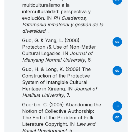
multiculturalismo a la
interculturalidad: perspectiva y
evolución. IN
PH Cuadernos,
Patrimonio inmaterial y gestión de la
diversidad
, .
Guo, G. & Yang, L. (2006)
Protection /&
Use
of
Non
-
Matter
Cultural
Legacies
. IN
Journal of
Mianyang Normal University
, 6.
Guo, H. & Long, K. (2009) The
Construction of the Protective
System of Intangible Cultural
Heritage in Xinjiang. IN
Journal of
Huaihua University
, 7.
Guo-bin, C. (2005) Abandoning the
Notion of Collective Authorship:
The End of the Problem of Folk
Literature Copyright. IN
Law and
Social Development
, 5.