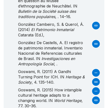
en question au Musée
d’ethnographie de Neuchâtel. IN
Bulletin de la Société suisse des
traditions populaires
, . 14–16.
González Cambeiro, S. & Querol, Á.
(2014)
El Patrimonio Inmaterial
Catarata (Ed.),
González De Castells, A. El registro
de patrimonio inmaterial. Inventario
Nacional de Referencias culturales
de Brasil. IN
Investigaciones en
Antropología Social
, .
Goswami, R. (2011) A Gandhi
Turning Point for ICH. IN
Heritage &
Society
, 4. 135–140.
Goswami, R. (2015) How intangible
cultural heritage adapts to a
changing world. IN
World Heritage
,
77. 30–36.