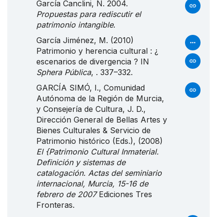
García Canclini, N. 2004.
Propuestas para rediscutir el
patrimonio intangible
.
García Jiménez, M. (2010)
Patrimonio y herencia cultural : ¿
escenarios de divergencia ? IN
Sphera Pública
, . 337–332.
GARCÍA SIMÓ, I., Comunidad
Autónoma de la Región de Murcia,
y
Consejería de Cultura, J. D.,
Dirección General de Bellas Artes y
Bienes Culturales & Servicio de
Patrimonio histórico (Eds.), (2008)
El {Patrimonio
Cultural
Inmaterial
.
Definición
y sistemas de
catalogación.
Actas
del seminiario
internacional,
Murcia
, 15-16 de
febrero de 2007
Ediciones Tres
Fronteras.