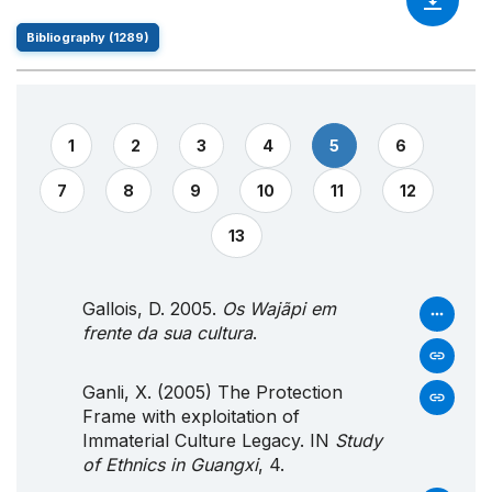
Bibliography (1289)
1
2
3
4
5
6
7
8
9
10
11
12
13
Gallois, D. 2005.
Os Wajãpi em
frente da sua cultura
.
Ganli, X. (2005) The Protection
Frame with exploitation of
Immaterial Culture Legacy. IN
Study
of Ethnics in Guangxi
, 4.