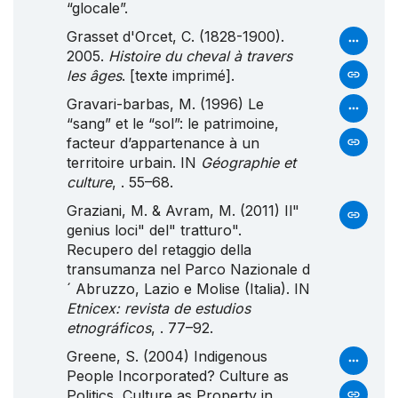
“glocale”.
Grasset d'Orcet, C. (1828-1900).
2005.
Histoire du cheval à travers
les âges
. [texte imprimé].
Gravari-barbas, M. (1996) Le
“sang” et le “sol”: le patrimoine,
facteur d’appartenance à un
territoire urbain. IN
Géographie et
culture
, . 55–68.
Graziani, M. & Avram, M. (2011) Il"
genius loci" del" tratturo".
Recupero
del retaggio della
transumanza nel
Parco
Nazionale
d
´
Abruzzo
,
Lazio
e
Molise
(
Italia
). IN
Etnicex: revista de estudios
etnográficos
, . 77–92.
Greene, S. (2004) Indigenous
People Incorporated? Culture as
Politics, Culture as Property in