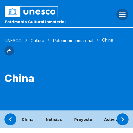
Togg
navi
Patrimonio Cultural Inmaterial
China
UNESCO
Cultura
Patrimonio inmaterial
China
China
Noticias
Proyecto
Actividades c