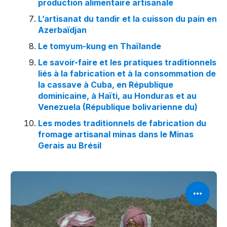
production alimentaire artisanale
L’artisanat du tandir et la cuisson du pain en
Azerbaïdjan
Le tomyum-kung en Thaïlande
Le savoir-faire et les pratiques traditionnels
liés à la fabrication et à la consommation de
la cassave à Cuba, en République
dominicaine, à Haïti, au Honduras et au
Venezuela (République bolivarienne du)
Les modes traditionnels de fabrication du
fromage artisanal minas dans le Minas
Gerais au Brésil