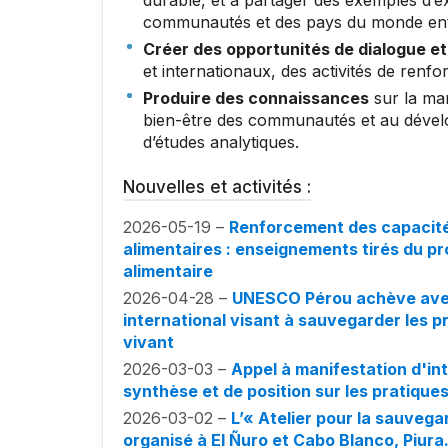
durable, et à partager des exemples d’
communautés et des pays du monde ent
Créer des opportunités de dialogue e
et internationaux, des activités de renf
Produire des connaissances
sur la man
bien-être des communautés et au dévelo
d’études analytiques.
Nouvelles et activités :
2026-05-19 –
Renforcement des capacité
alimentaires : enseignements tirés du pro
alimentaire
2026-04-28 –
UNESCO Pérou achève avec
international visant à sauvegarder les p
vivant
2026-03-03 –
Appel à manifestation d'in
synthèse et de position sur les pratique
2026-03-02 –
L’« Atelier pour la sauvega
organisé à El Ñuro et Cabo Blanco, Piura