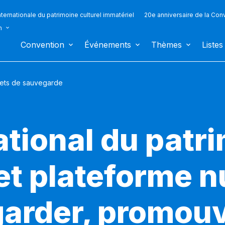
ternationale du patrimoine culturel immatériel
20e anniversaire de la Con
n
Convention
Événements
Thèmes
Listes
jets de sauvegarde
ational du patr
 et plateforme 
arder, promouv