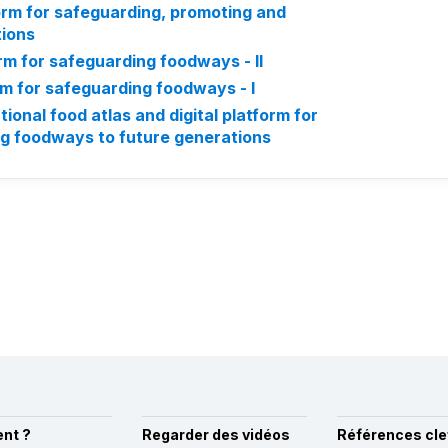
tform for safeguarding, promoting and
tions
orm for safeguarding foodways - II
orm for safeguarding foodways - I
ional food atlas and digital platform for
ng foodways to future generations
nt ?
Regarder des vidéos
Références cle