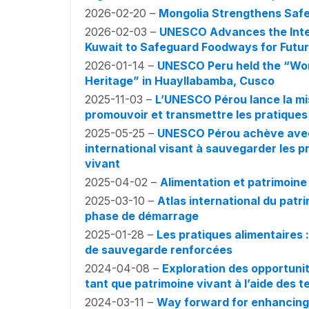
2026-02-20 –
Mongolia Strengthens Safe
2026-02-03 –
UNESCO Advances the Intern
Kuwait to Safeguard Foodways for Futu
2026-01-14 –
UNESCO Peru held the “Wor
Heritage” in Huayllabamba, Cusco
2025-11-03 –
L’UNESCO Pérou lance la mi
promouvoir et transmettre les pratiques
2025-05-25 –
UNESCO Pérou achève avec 
international visant à sauvegarder les p
vivant
2025-04-02 –
Alimentation et patrimoine 
2025-03-10 –
Atlas international du patri
phase de démarrage
2025-01-28 –
Les pratiques alimentaires
de sauvegarde renforcées
2024-04-08 –
Exploration des opportuni
tant que patrimoine vivant à l’aide des t
2024-03-11 –
Way forward for enhancing