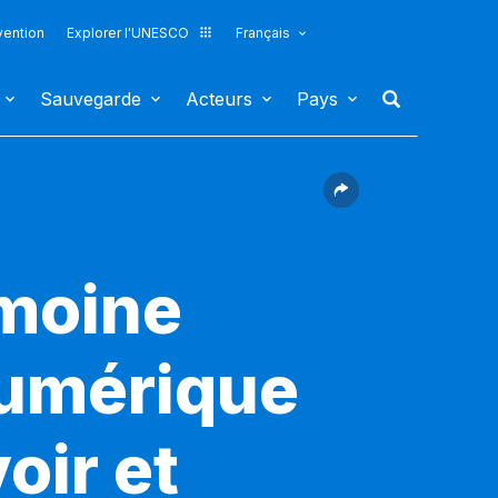
vention
Explorer l'UNESCO
Français
Sauvegarde
Acteurs
Pays
imoine
numérique
oir et