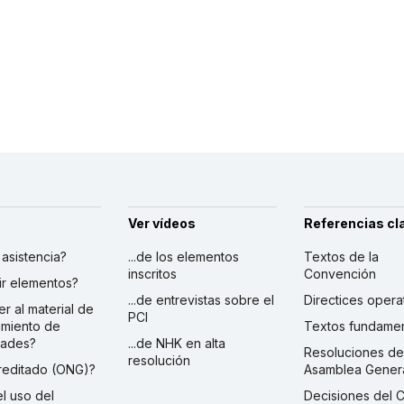
Ver vídeos
Referencias cl
r asistencia?
...de los elementos
Textos de la
inscritos
Convención
ibir elementos?
...de entrevistas sobre el
Directices opera
er al material de
PCI
imiento de
Textos fundamen
dades?
...de NHK en alta
Resoluciones de
resolución
creditado (ONG)?
Asamblea Gener
 el uso del
Decisiones del 