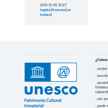
2013-12-05 15:07:
inglés
|
francés
|
vo
(vídeo)
¿Cómo
...recibi
...inscr
...acced
fortalec
capaci
...ser a
...pedir