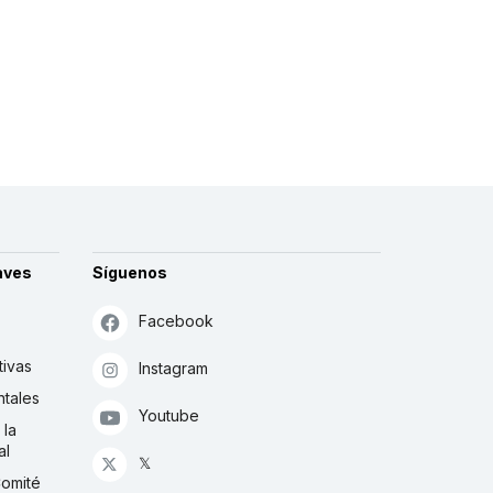
aves
Síguenos
Facebook
tivas
Instagram
tales
Youtube
 la
al
𝕏
Comité