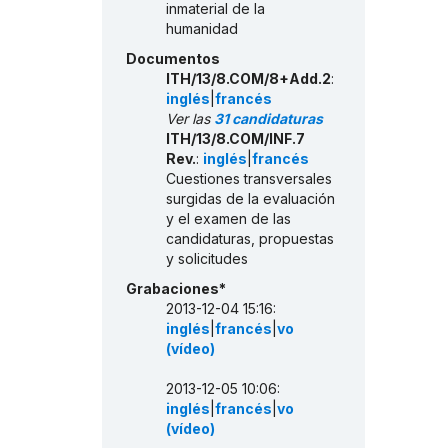
inmaterial de la
humanidad
Documentos
ITH/13/8.COM/8+Add.2
:
inglés
|
francés
Ver las
31 candidaturas
ITH/13/8.COM/INF.7
Rev.
:
inglés
|
francés
Cuestiones transversales
surgidas de la evaluación
y el examen de las
candidaturas, propuestas
y solicitudes
Grabaciones*
2013-12-04 15:16:
inglés
|
francés
|
vo
(vídeo)
2013-12-05 10:06:
inglés
|
francés
|
vo
(vídeo)