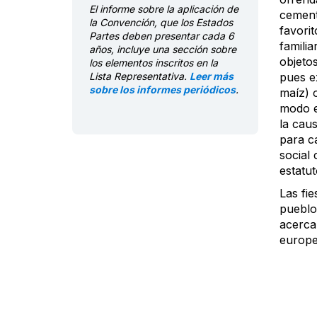
El informe sobre la aplicación de
cement
la Convención, que los Estados
favorit
Partes deben presentar cada 6
familia
años, incluye una sección sobre
objeto
los elementos inscritos en la
Lista Representativa.
Leer más
pues e
sobre los informes periódicos
.
maíz) o
modo e
la caus
para c
social 
estatut
Las fie
pueblos
acercam
europeo