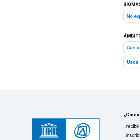
BIOMA
No es
ÁMBIT
Conoci
Usos 
¿Cómo
...recibi
...inscr