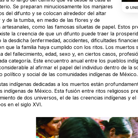
erio. Se preparan minuciosamente los manjares
© UN
os del difunto y se colocan alrededor del altar
r y de la tumba, en medio de las flores y de
s artesanales, como las famosas siluetas de papel. Estos pr
xiste la creencia de que un difunto puede traer la prospe
 la desdicha (enfermedad, accidentes, dificultades financiera
n que la familia haya cumplido con los ritos. Los muertos s
a del fallecimiento, edad, sexo y, en ciertos casos, profesi
ada categoría. Este encuentro anual entre los pueblos ind
considerable al afirmar el papel del individuo dentro de la 
o político y social de las comunidades indígenas de México.
stas indígenas dedicadas a los muertos están profundamente
 indígenas de México. Esta fusión entre ritos religiosos pre
iento de dos universos, el de las creencias indígenas y el
s en el siglo XVI.