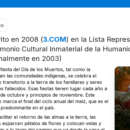
co
rito en 2008 (
3.COM
) en la Lista Repre
imonio Cultural Inmaterial de la Human
inalmente en 2003)
fiesta del Día de los Muertos, tal como la
can las comunidades indígenas, se celebra el
 transitorio a la tierra de los familiares y seres
s fallecidos. Esas fiestas tienen lugar cada año a
 de octubre y principios de noviembre. Este
 marca el final del ciclo anual del maíz, que es el
 predominante en el país.
cilitar el retorno de las almas a la tierra, las
s esparcen pétalos de flores y colocan velas y
as a lo largo del camino que va desde la casa al