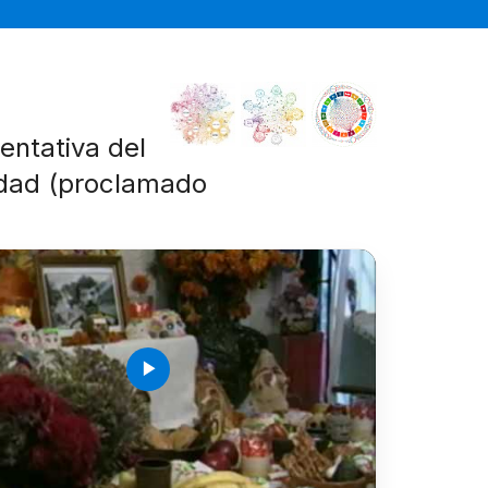
sentativa del
idad (proclamado
play_arrow