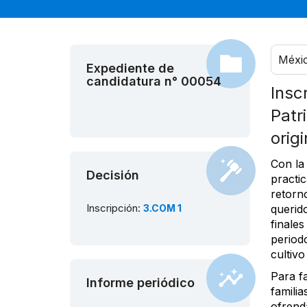
Méxi
Expediente de
candidatura n° 00054
Insc
Patr
orig
Con la 
Decisión
practi
retorno
Inscripción:
3.COM 1
querido
finales
periodo
cultivo
Para fa
Informe periódico
familia
ofrend